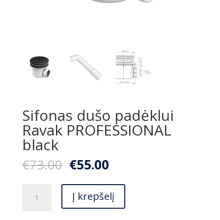
Sifonas dušo padėklui
Ravak PROFESSIONAL
black
Original
Current
€
73.00
€
55.00
price
price
was:
is:
produkto
€73.00.
€55.00.
Į krepšelį
kiekis:
Sifonas