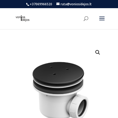
+37069966520
ruta@voniosidejos.lt