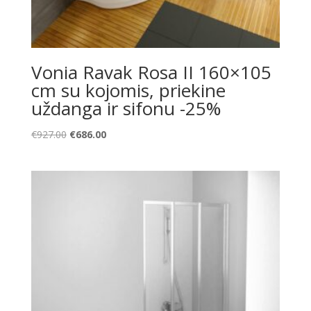
Vonia Ravak Rosa II 160×105
cm su kojomis, priekine
uždanga ir sifonu -25%
Original
Current
€
927.00
€
686.00
price
price
was:
is:
€927.00.
€686.00.