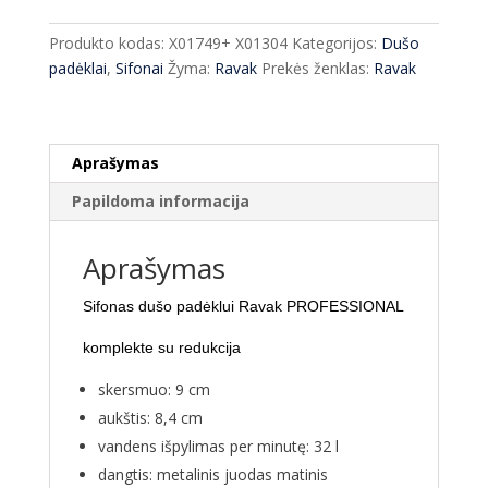
dušo
padėklui
Produkto kodas:
X01749+ X01304
Kategorijos:
Dušo
Ravak
padėklai
,
Sifonai
Žyma:
Ravak
Prekės ženklas:
Ravak
PROFESSIONAL
black
Aprašymas
Papildoma informacija
Aprašymas
Sifonas dušo padėklui Ravak PROFESSIONAL
komplekte su
redukcija
skersmuo: 9 cm
aukštis: 8,4 cm
vandens išpylimas per minutę: 32 l
dangtis: metalinis juodas matinis