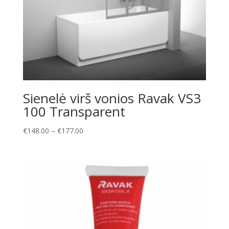
Sienelė virš vonios Ravak VS3
100 Transparent
Price
€
148.00
–
€
177.00
range:
€148.00
through
€177.00