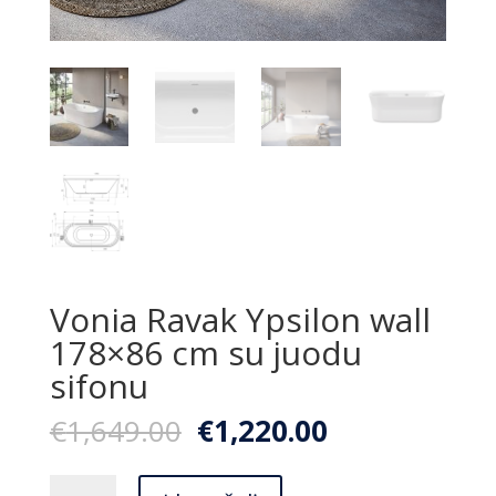
Vonia Ravak Ypsilon wall
178×86 cm su juodu
sifonu
Original
Current
€
1,649.00
€
1,220.00
price
price
was:
is:
produkto