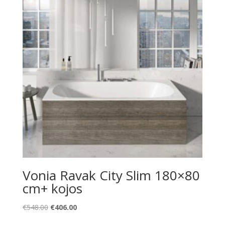
Vonia Ravak City Slim 180×80
cm+ kojos
Original
Current
€
548.00
€
406.00
price
price