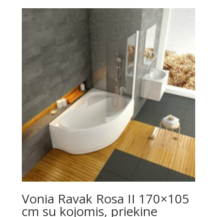
was:
is:
€548.00.
€406.00.
Vonia Ravak Rosa II 170×105
cm su kojomis, priekine