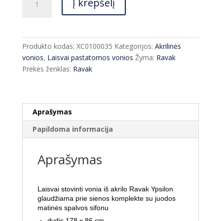
€1,649.00.
€1,220.00.
Į krepšelį
kiekis:
Vonia
Ravak
Ypsilon
Produkto kodas:
XC0100035
Kategorijos:
Akrilinės
wall
vonios
,
Laisvai pastatomos vonios
Žyma:
Ravak
178x86
Prekės ženklas:
Ravak
cm
su
juodu
sifonu
Aprašymas
Papildoma informacija
Aprašymas
Laisvai stovinti vonia iš akrilo Ravak Ypsilon
glaudžiama prie sienos komplekte su juodos
matinės spalvos sifonu
dydis 178 x 86 cm