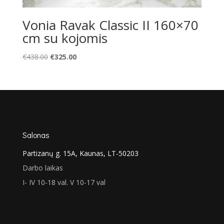
Vonia Ravak Classic II 160×70
cm su kojomis
Original
Current
€
438.00
€
325.00
price
price
was:
is:
€438.00.
€325.00.
Salonas
Partizanų g. 15A, Kaunas, LT-50203
Darbo laikas
I- IV 10-18 val. V 10-17 val