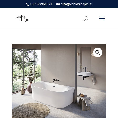
+37069966520
ruta@voniosidejos.lt