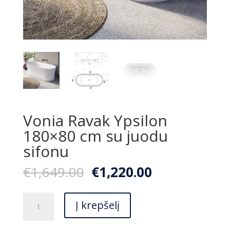
Vonia Ravak Ypsilon
180×80 cm su juodu
sifonu
Original
Current
€
1,649.00
€
1,220.00
price
price
was:
is:
produkto
€1,649.00.
€1,220.00.
Į krepšelį
kiekis:
Vonia