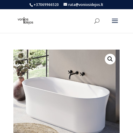
+37069966520
ruta@voniosidejos.lt