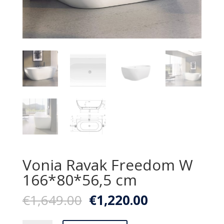
Vonia Ravak Freedom W
166*80*56,5 cm
Original
Current
€
1,649.00
€
1,220.00
price
price
was:
is: