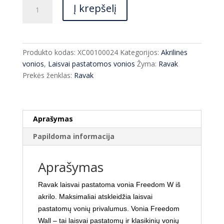
produkto
€1,649.00.
€1,220.00.
Į krepšelį
kiekis:
Vonia
Ravak
Freedom
Produkto kodas:
XC00100024
Kategorijos:
Akrilinės
W
vonios
,
Laisvai pastatomos vonios
Žyma:
Ravak
166*80*56,5
Prekės ženklas:
Ravak
cm
Aprašymas
Papildoma informacija
Aprašymas
Ravak laisvai pastatoma vonia Freedom W
iš
akrilo. Maksimaliai atskleidžia laisvai
pastatomų vonių privalumus. Vonia Freedom
Wall – tai laisvai pastatomų ir klasikinių vonių