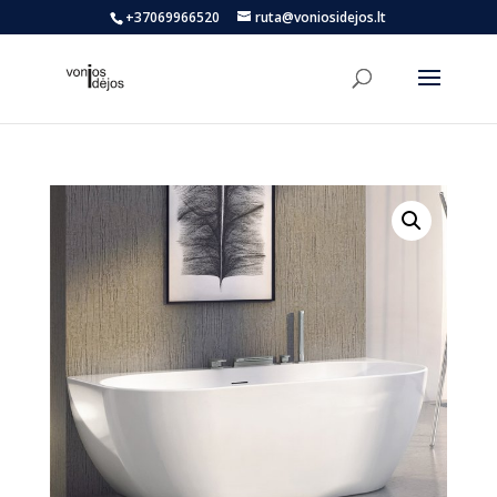
+37069966520
ruta@voniosidejos.lt