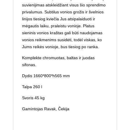
suvienijimas atskleidžiant visus šio sprendimo
privalumus. Subtilus vonios grožis ir švelnios
linijos tiesiog kviečia Jus atsipalaiduoti ir
mėgautis laiku, praleistu vonioje. Platus
sieninis vonios kraštas gali būti naudojamas
vonios reikmenims susidėti, todėl viskas, ko
Jums reikės vonioje, bus tiesiog po ranka.
Komplekte chromuotas, baltas ir juodas
sifonas.
Dydis 1660*800*h565 mm
Talpa
260 l
Svoris 45 kg
Gamintojas Ravak, Čekija