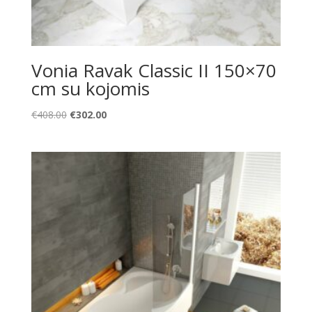
Vonia Ravak Classic II 150×70
cm su kojomis
Original
Current
€
408.00
€
302.00
price
price
was:
is:
€408.00.
€302.00.