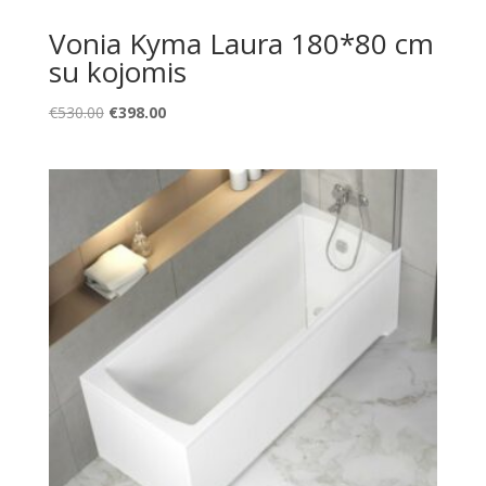
Vonia Kyma Laura 180*80 cm
su kojomis
Original
Current
€
530.00
€
398.00
price
price
was:
is:
€530.00.
€398.00.