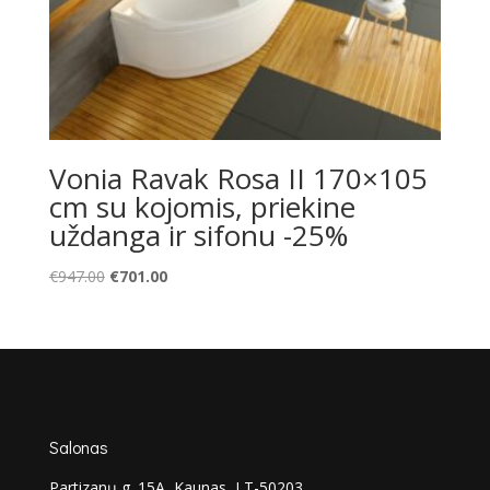
Vonia Ravak Rosa II 170×105
cm su kojomis, priekine
uždanga ir sifonu -25%
Original
Current
€
947.00
€
701.00
price
price
was:
is:
€947.00.
€701.00.
Salonas
Partizanų g. 15A, Kaunas, LT-50203