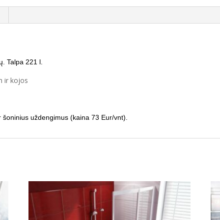
. Talpa 221 l.
 ir kojos
 ir šoninius uždengimus (kaina 73 Eur/vnt).