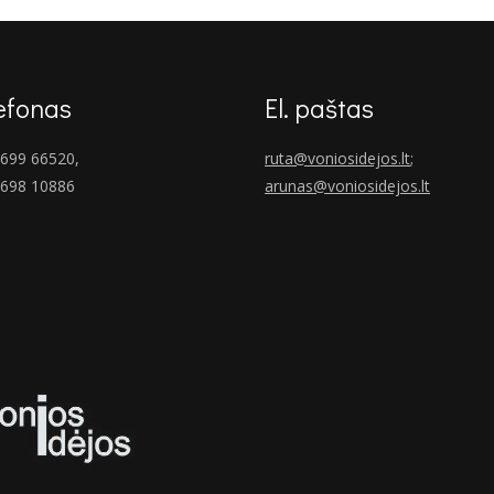
efonas
El. paštas
699 66520,
ruta@voniosidejos.lt
;
 698 10886
arunas@voniosidejos.lt