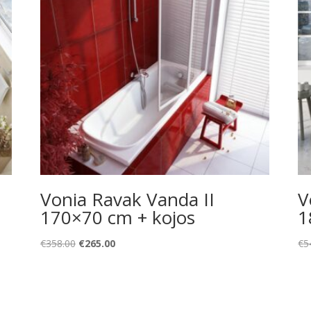
Vonia Ravak Vanda II
V
170×70 cm + kojos
1
Original
Current
€
358.00
€
265.00
€
5
price
price
was:
is:
€358.00.
€265.00.