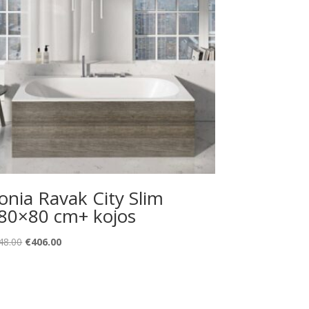
onia Ravak City Slim
80×80 cm+ kojos
Original
Current
48.00
€
406.00
price
price
was:
is:
€548.00.
€406.00.