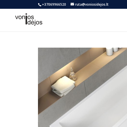
+37069966520
ruta@voniosidejos.lt