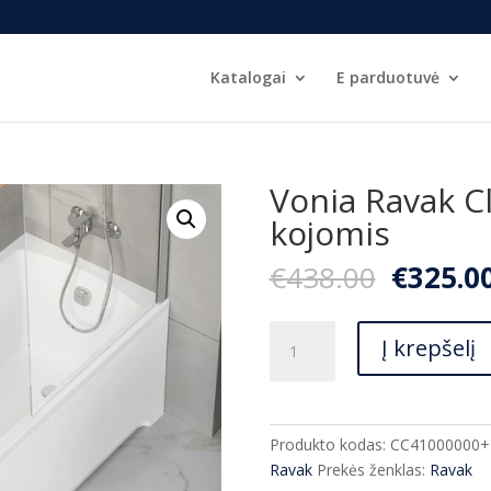
Katalogai
E parduotuvė
Vonia Ravak Cl
kojomis
Origina
€
438.00
€
325.0
price
was:
produkto
€438.00
Į krepšelį
kiekis:
Vonia
Ravak
Classic
Produkto kodas:
CC41000000+
II
Ravak
Prekės ženklas:
Ravak
160x70