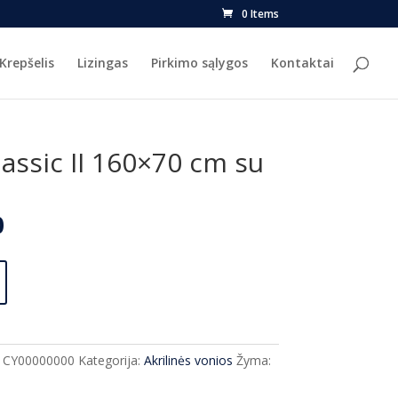
0 Items
Krepšelis
Lizingas
Pirkimo sąlygos
Kontaktai
assic II 160×70 cm su
l
Current
0
price
is:
.
€325.00.
 CY00000000
Kategorija:
Akrilinės vonios
Žyma: