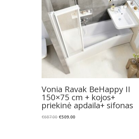
Vonia Ravak BeHappy II
150×75 cm + kojos+
priekinė apdaila+ sifonas
Original
Current
€
687.00
€
509.00
price
price
was:
is:
€687.00.
€509.00.