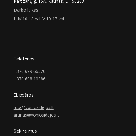
Partizanų g. 15A, Kaunas, LT-50203
Darbo laikas
I- IV 10-18 val. V 10-17 val
Telefonas
+370 699 66520,
+370 698 10886
El. paštas
ruta@voniosidejos.lt
;
arunas@voniosidejos.lt
Sekite mus