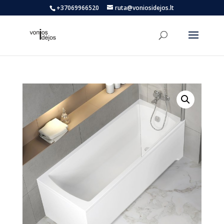
+37069966520
ruta@voniosidejos.lt