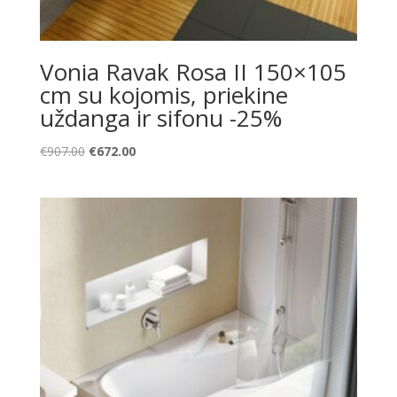
Vonia Ravak Rosa II 150×105
cm su kojomis, priekine
uždanga ir sifonu -25%
Original
Current
€
907.00
€
672.00
price
price
was:
is:
€907.00.
€672.00.