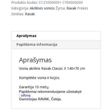
Produkto kodas:
CC21000000+ CY00000000
II
Kategorija:
Akrilinės vonios
Žyma:
Ravak
Prekės
140x70
ženklas:
Ravak
cm
+
kojos
Aprašymas
Papildoma informacija
Aprašymas
Vonia akrilinė Ravak Classic II 140×70 cm
Komplekte vonia ir kojos.
Garantija 10 metų.
Papildomai rekomenduojame užsisakyti
:
sifoną
Gamintojas R
AVAK, Čekija.