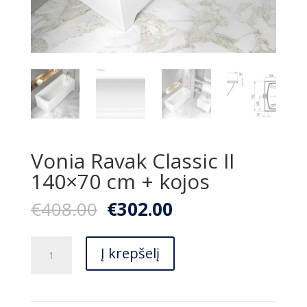
Vonia Ravak Classic II
140×70 cm + kojos
Original
Current
€
408.00
€
302.00
price
price
was:
is:
produkto
€408.00.
€302.00.
Į krepšelį
kiekis:
Vonia
Ravak
Classic