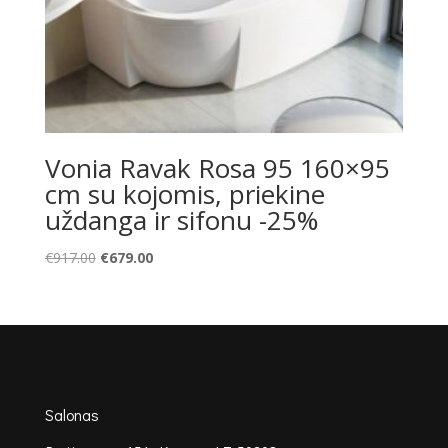
Vonia Ravak Rosa 95 160×95
cm su kojomis, priekine
uždanga ir sifonu -25%
Original
Current
€
917.00
€
679.00
price
price
was:
is:
€917.00.
€679.00.
Salonas