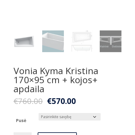
Vonia Kyma Kristina
170×95 cm + kojos+
apdaila
Original
Current
€
760.00
€
570.00
price
price
was:
is:
€760.00.
€570.00.
Pusė