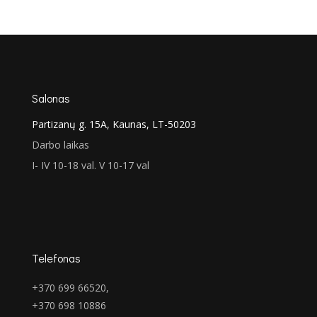
price
price
was:
is:
€498.00.
€369.00.
Salonas
Partizanų g. 15A, Kaunas, LT-50203
Darbo laikas
I- IV 10-18 val. V 10-17 val
Telefonas
+370 699 66520,
+370 698 10886