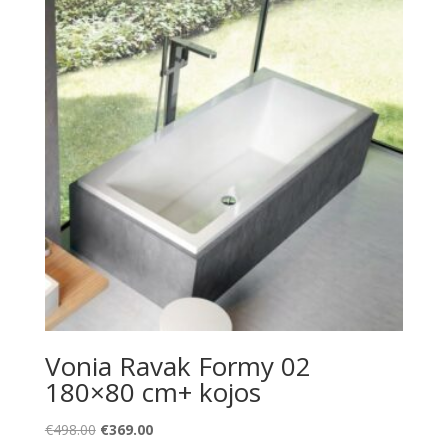
Vonia Ravak Formy 02
180×80 cm+ kojos
Original
Current
€
498.00
€
369.00