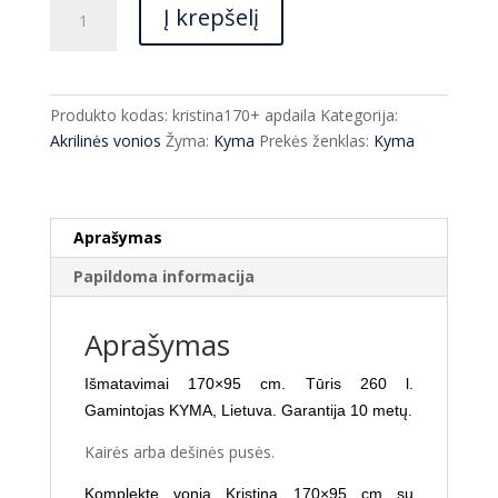
produkto
Į krepšelį
kiekis:
Vonia
Kyma
Kristina
Produkto kodas:
kristina170+ apdaila
Kategorija:
170x95
Akrilinės vonios
Žyma:
Kyma
Prekės ženklas:
Kyma
cm
+
kojos+
apdaila
Aprašymas
Papildoma informacija
Aprašymas
Išmatavimai 170×95 cm. Tūris 260 l.
Gamintojas KYMA, Lietuva. Garantija 10 metų.
Kairės arba dešinės pusės.
Komplekte vonia Kristina 170×95 cm su