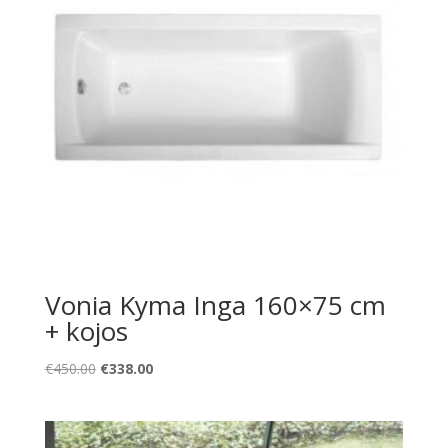
Vonia Kyma Inga 160×75 cm
+ kojos
Original
Current
€
450.00
€
338.00
price
price
was:
is:
€450.00.
€338.00.