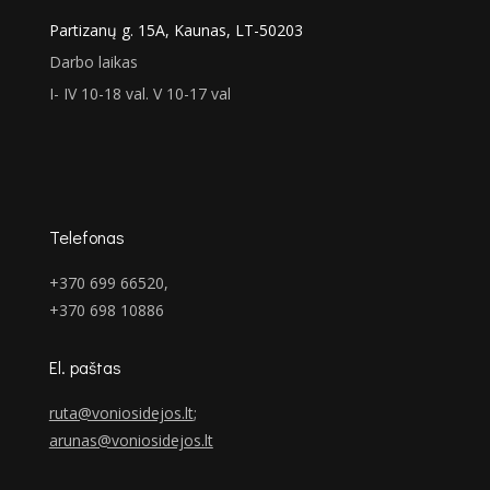
Partizanų g. 15A, Kaunas, LT-50203
Darbo laikas
I- IV 10-18 val. V 10-17 val
Telefonas
+370 699 66520,
+370 698 10886
El. paštas
ruta@voniosidejos.lt
;
arunas@voniosidejos.lt