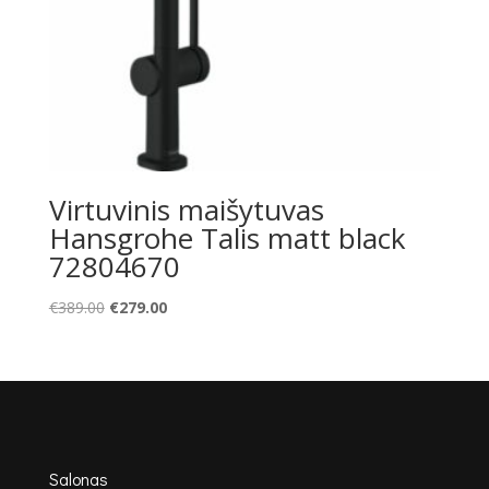
Virtuvinis maišytuvas
Hansgrohe Talis matt black
72804670
Original
Current
€
389.00
€
279.00
price
price
was:
is:
€389.00.
€279.00.
Salonas