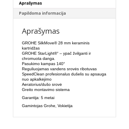
Aprašymas
Papildoma informacija
Aprašymas
GROHE SilkMove® 28 mm keraminis
kartridžas
GROHE StarLight®“ – ypač žvilganti ir
chromuota danga.
Pasukimo kampas 140°
Reguliuojamas vandens srovės ribotuvas
SpeedClean profesionalus dušelis su apsauga
nuo apkalkėjimo
Aeratorius/dušo srovė
Greito montavimo sistema
Garantija: 5 metai
Gamintojas Grohe, Vokietija