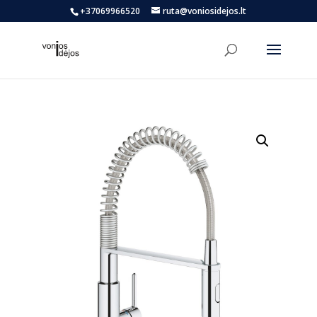
+37069966520
ruta@voniosidejos.lt