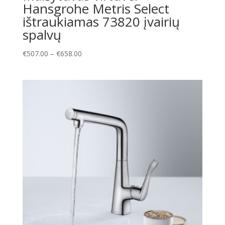
Hansgrohe Metris Select
ištraukiamas 73820 įvairių
spalvų
Price
€
507.00
–
€
658.00
range:
€507.00
through
€658.00