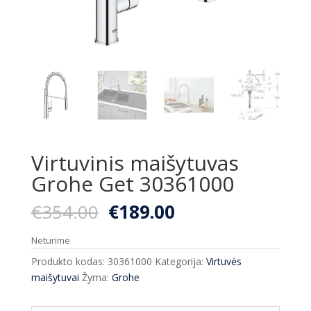
Virtuvinis maišytuvas
Grohe Get 30361000
Original
Current
€
354.00
€
189.00
price
price
was:
is:
Neturime
€354.00.
€189.00.
Produkto kodas:
30361000
Kategorija:
Virtuvės
maišytuvai
Žyma:
Grohe