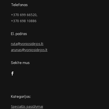
Telefonas
+370 699 66520,
+370 698 10886
El. paštas
ruta@voniosidejos.lt
;
arunas@voniosidejos.lt
Sekite mus
Kategorijos:
Specialūs pasiūlymai