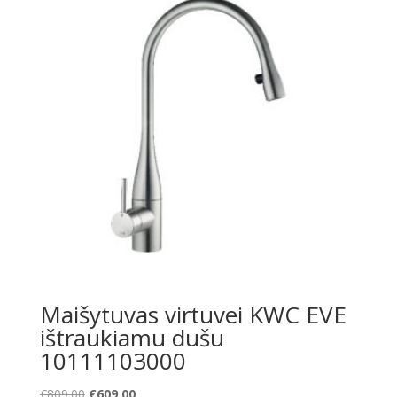
Maišytuvas virtuvei KWC EVE
ištraukiamu dušu
10111103000
Original
Current
€
809.00
€
609.00