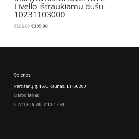
Livello ištraukiamu dušu
10231103000
Original
Current
€
532.00
€
399.00
price
price
was:
is:
€532.00.
€399.00.
Salonas
Partizanų g. 15A, Kaunas, LT-50203
Darbo laikas
I- IV 10-18 val. V 10-17 val