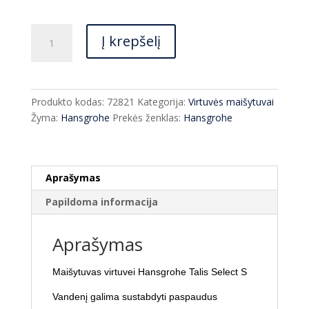
€611.00
produkto
Į krepšelį
kiekis:
Maišytuvas
virtuvei
Hansgrohe
Produkto kodas:
72821
Kategorija:
Virtuvės maišytuvai
Talis
Žyma:
Hansgrohe
Prekės ženklas:
Hansgrohe
Select
S
72821
ištraukiamas
Aprašymas
įvairų
Papildoma informacija
spalvų
Aprašymas
Maišytuvas virtuvei Hansgrohe Talis Select S
Vandenį galima sustabdyti paspaudus