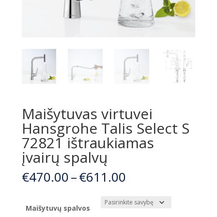
Maišytuvas virtuvei
Hansgrohe Talis Select S
72821 ištraukiamas
įvairų spalvų
Price
€
470.00
–
€
611.00
range:
€470.00
through
Maišytuvų spalvos