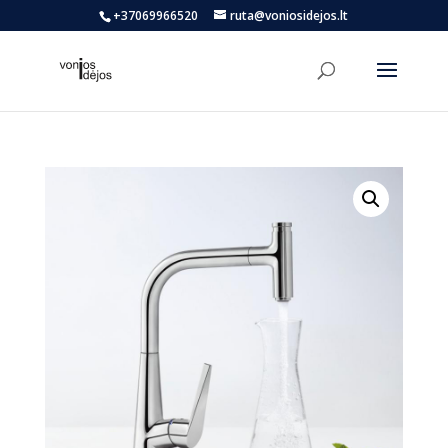
+37069966520
ruta@voniosidejos.lt