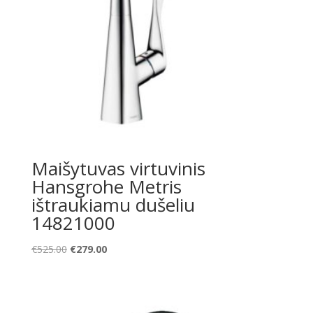
Maišytuvas virtuvinis
Hansgrohe Metris
ištraukiamu dušeliu
14821000
Original
Current
€
525.00
€
279.00
price
price
was:
is:
€525.00.
€279.00.