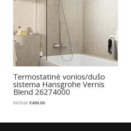
Termostatinė vonios/dušo
sistema Hansgrohe Vernis
Blend 26274000
Original
Current
€
673.00
€
490.00
price
price
was:
is:
€673.00.
€490.00.