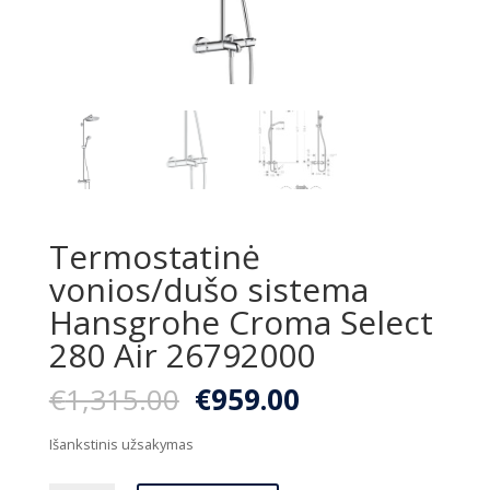
Termostatinė
vonios/dušo sistema
Hansgrohe Croma Select
280 Air 26792000
Original
Current
€
1,315.00
€
959.00
price
price
was:
is:
Išankstinis užsakymas
€1,315.00.
€959.00.