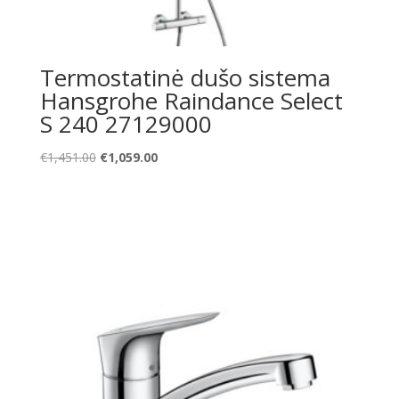
Termostatinė dušo sistema
Hansgrohe Raindance Select
S 240 27129000
Original
Current
€
1,451.00
€
1,059.00
price
price
was:
is:
€1,451.00.
€1,059.00.