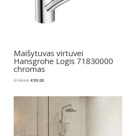
Maišytuvas virtuvei
Hansgrohe Logis 71830000
chromas
Original
Current
€
136.00
€
99.00
price
price
was:
is:
€136.00.
€99.00.