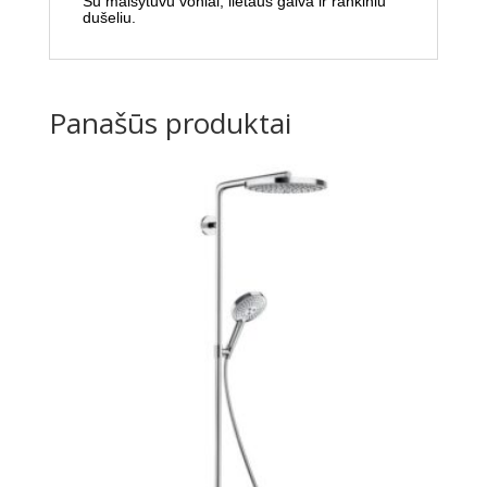
Su maišytuvu voniai, lietaus galva ir rankiniu
dušeliu.
Panašūs produktai