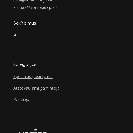
arunas@voniosidejos.lt
Sekite mus
Kategorijos:
Specialūs pasiūlymai
Atstovaujami gamintojai
Katalogai