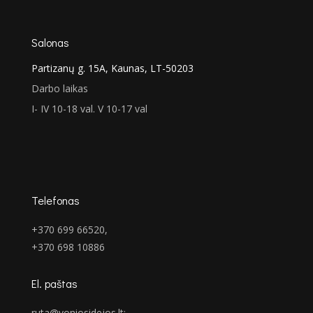
Salonas
Partizanų g. 15A, Kaunas, LT-50203
Darbo laikas
I- IV 10-18 val. V 10-17 val
Telefonas
+370 699 66520,
+370 698 10886
El. paštas
ruta@voniosidejos.lt
;