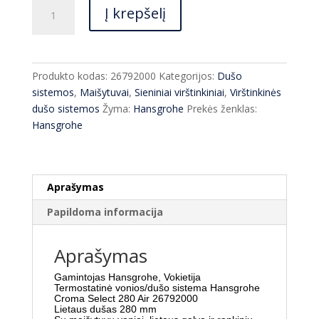
produkto
Į krepšelį
kiekis:
Termostatinė
vonios/dušo
sistema
Produkto kodas:
26792000
Kategorijos:
Dušo
Hansgrohe
sistemos
,
Maišytuvai
,
Sieniniai virštinkiniai
,
Virštinkinės
Croma
dušo sistemos
Žyma:
Hansgrohe
Prekės ženklas:
Select
Hansgrohe
280
Air
26792000
Aprašymas
Papildoma informacija
Aprašymas
Gamintojas Hansgrohe, Vokietija
Termostatinė vonios/dušo sistema Hansgrohe
Croma Select 280 Air 26792000
Lietaus dušas 280 mm