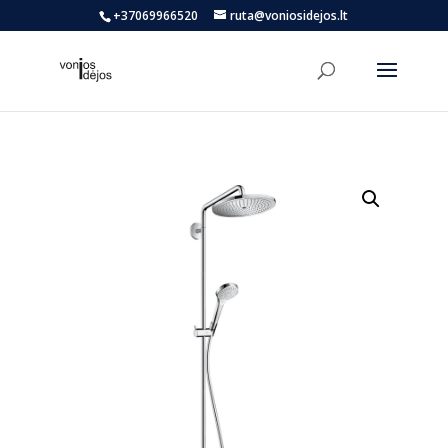
+37069966520
ruta@voniosidejos.lt