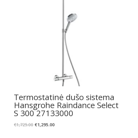
Termostatinė dušo sistema
Hansgrohe Raindance Select
S 300 27133000
Original
Current
€
1,725.00
€
1,295.00
price
price