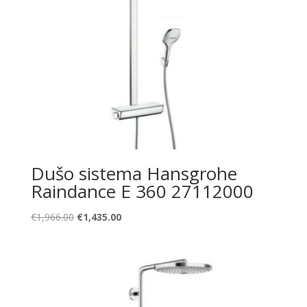
Dušo sistema Hansgrohe
Raindance E 360 27112000
Original
Current
€
1,966.00
€
1,435.00
price
price
was:
is:
€1,966.00.
€1,435.00.