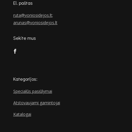
El. paštas
ruta@voniosidejos.lt
;
arunas@voniosidejos.lt
Sekite mus
Kategorijos:
Specialūs pasiūlymai
Atstovaujami gamintojai
Katalogai