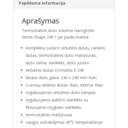
Papildoma informacija
matinė
Aprašymas
Termostatinė dušo sistema Hansgrohe
Vernis Shape 240 1 jet juoda matinė.
komplektą sudaro: viršutinis dušas, rankinis
dušas, termostatinis dušo maišytuvas,
dušo žarna, slankiklis, dušo juosta
viršutinis dušas Crometta E 240
lietaus dušo galva: 240 x 240 mm Rain
2 srovių rankinis dušas: Rain, Intense Rain
reguliuojamas viršutinio dušo kampas
reguliuojamo aukščio slankiklis su
fiksuojamu mygtuko slankikliu
termostatinis maišytuvas
saugus sustabdymas 40°C temperatūroje