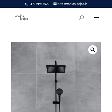
+37069966520
ruta@voniosidejos.lt