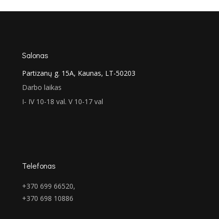
was:
is:
€1,725.00.
€1,295.00.
Salonas
Partizanų g. 15A, Kaunas, LT-50203
Darbo laikas
I- IV 10-18 val. V 10-17 val
Telefonas
+370 699 66520,
+370 698 10886