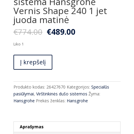
sistema Hansgrohe
Vernis Shape 240 1 jet
juoda matinė
Original
Current
€
774.00
€
489.00
price
price
was:
is:
Liko 1
€774.00.
€489.00.
produkto
Į krepšelį
kiekis:
Termostatinė
dušo
sistema
Produkto kodas:
26427670
Kategorijos:
Specialūs
Hansgrohe
pasiūlymai
,
Virštinkinės dušo sistemos
Žyma:
Vernis
Hansgrohe
Prekės ženklas:
Hansgrohe
Shape
240
1
jet
Aprašymas
juoda