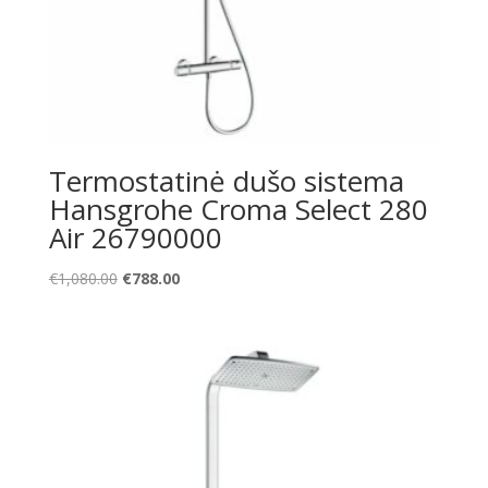
Termostatinė dušo sistema
Hansgrohe Croma Select 280
Air 26790000
Original
Current
€
1,080.00
€
788.00
price
price
was:
is:
€1,080.00.
€788.00.