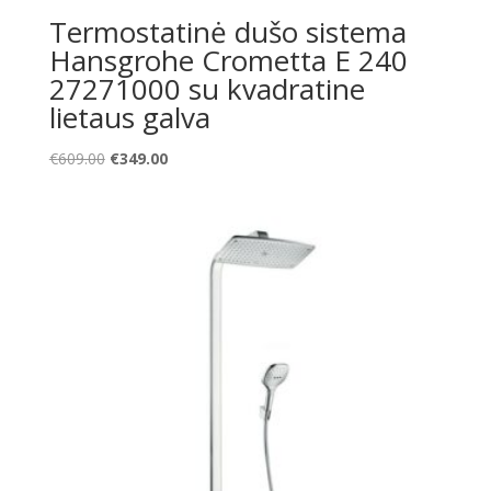
Termostatinė dušo sistema
Hansgrohe Crometta E 240
27271000 su kvadratine
lietaus galva
Original
Current
€
609.00
€
349.00
price
price
was:
is:
€609.00.
€349.00.