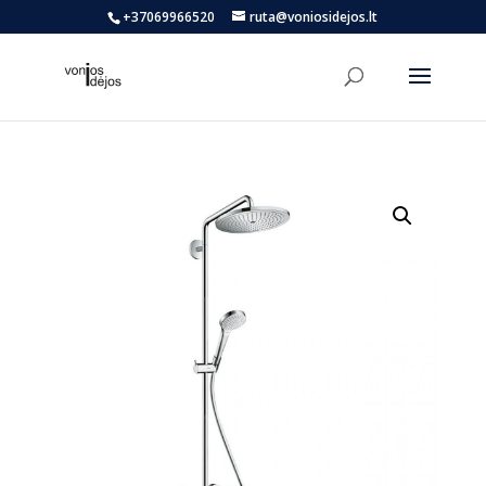
+37069966520
ruta@voniosidejos.lt