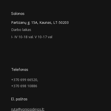
Salonas
Partizanų g. 15A, Kaunas, LT-50203
Darbo laikas
I- IV 10-18 val. V 10-17 val
Telefonas
+370 699 66520,
+370 698 10886
El. paštas
ruta@voniosidejos.lt
;