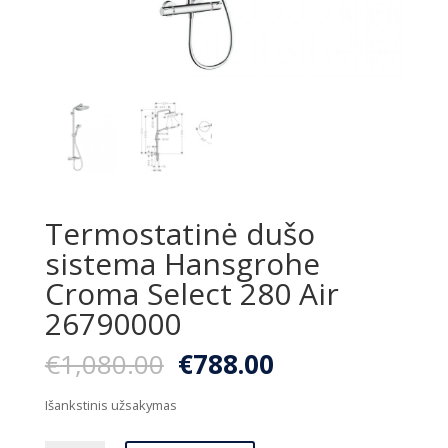
Termostatinė dušo
sistema Hansgrohe
Croma Select 280 Air
26790000
Original
Current
€
1,080.00
€
788.00
price
price
was:
is:
Išankstinis užsakymas
€1,080.00.
€788.00.