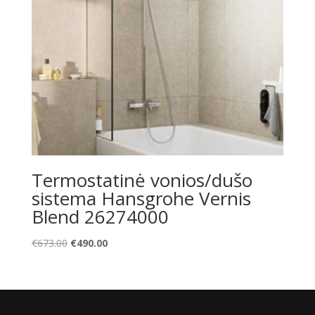
Termostatinė vonios/dušo
sistema Hansgrohe Vernis
Blend 26274000
Original
Current
€
673.00
€
490.00
price
price
was:
is:
€673.00.
€490.00.