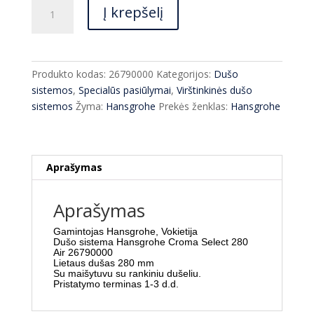
produkto
Į krepšelį
kiekis:
Termostatinė
dušo
sistema
Produkto kodas:
26790000
Kategorijos:
Dušo
Hansgrohe
sistemos
,
Specialūs pasiūlymai
,
Virštinkinės dušo
Croma
sistemos
Žyma:
Hansgrohe
Prekės ženklas:
Hansgrohe
Select
280
Air
26790000
Aprašymas
Aprašymas
Gamintojas Hansgrohe, Vokietija
Dušo sistema Hansgrohe Croma Select 280
Air 26790000
Lietaus dušas 280 mm
Su maišytuvu su rankiniu dušeliu.
Pristatymo terminas 1-3 d.d.