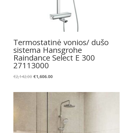
Termostatinė vonios/ dušo
sistema Hansgrohe
Raindance Select E 300
27113000
Original
Current
€
2,142.00
€
1,606.00
price
price
was:
is:
€2,142.00.
€1,606.00.