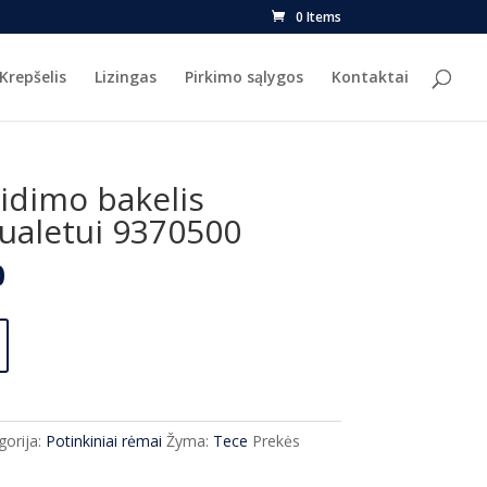
0 Items
Krepšelis
Lizingas
Pirkimo sąlygos
Kontaktai
idimo bakelis
ualetui 9370500
l
Current
0
price
is:
.
€145.00.
gorija:
Potinkiniai rėmai
Žyma:
Tece
Prekės