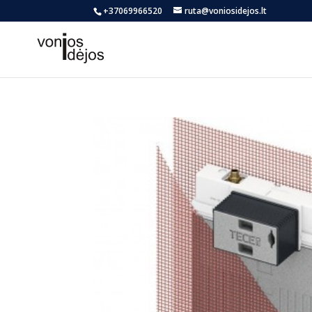
+37069966520
ruta@voniosidejos.lt