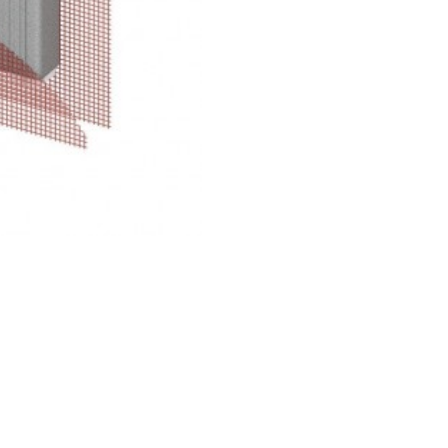
tualetui
9370500