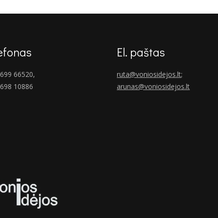
efonas
El. paštas
699 66520,
ruta@voniosidejos.lt
;
 698 10886
arunas@voniosidejos.lt