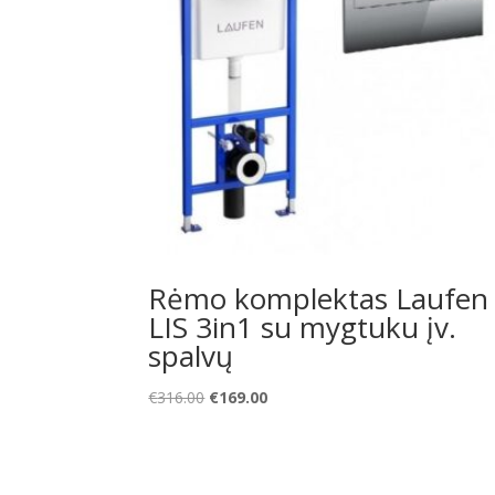
Rėmo komplektas Laufen
LIS 3in1 su mygtuku įv.
spalvų
Original
Current
€
316.00
€
169.00
price
price
was:
is:
€316.00.
€169.00.