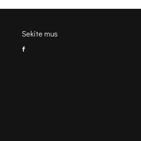
€443.00.
€329.00.
Sekite mus