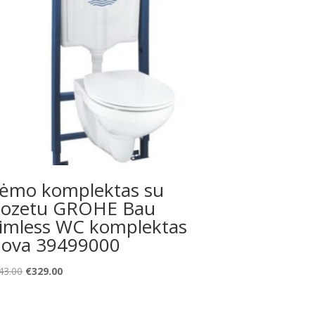
ėmo komplektas su
lozetu GROHE Bau
imless WC komplektas
ova 39499000
Original
Current
43.00
€
329.00
price
price
was:
is: