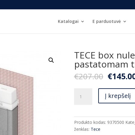
Katalogai
E parduotuvė
TECE box nule
pastatomam t
Origina
€
207.00
€
145.0
price
was:
produkto
€207.00
Į krepšelį
kiekis:
TECE
box
nuleidimo
Produkto kodas:
9370500
Kate
bakelis
ženklas:
Tece
pastatomam