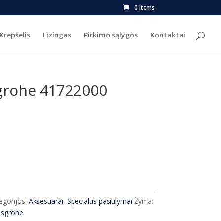
0 Items
Krepšelis
Lizingas
Pirkimo sąlygos
Kontaktai
grohe 41722000
urrent
ice
9.00.
egorijos:
Aksesuarai
,
Specialūs pasiūlymai
Žyma:
sgrohe