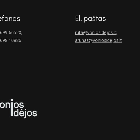
efonas
El. paštas
699 66520,
ruta@voniosidejos.lt
;
 698 10886
arunas@voniosidejos.lt