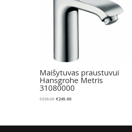
Maišytuvas praustuvui
Hansgrohe Metris
31080000
Original
Current
€
336.00
€
245.00
price
price
was:
is:
€336.00.
€245.00.