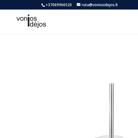
+37069966520
ruta@voniosidejos.lt