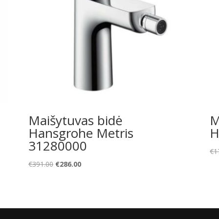
Maišytuvas bidė
M
Hansgrohe Metris
H
31280000
€
1
Original
Current
€
391.00
€
286.00
price
price
was:
is:
€391.00.
€286.00.