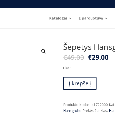
Katalogai
E parduotuvė
Šepetys Hans
Original
C
€
49.00
€
29.00
price
pr
was:
is:
Liko 1
€49.00.
€2
produkto
Į krepšelį
kiekis:
Šepetys
Hansgrohe
41722000
Produkto kodas:
41722000
Kat
Hansgrohe
Prekės ženklas:
Han