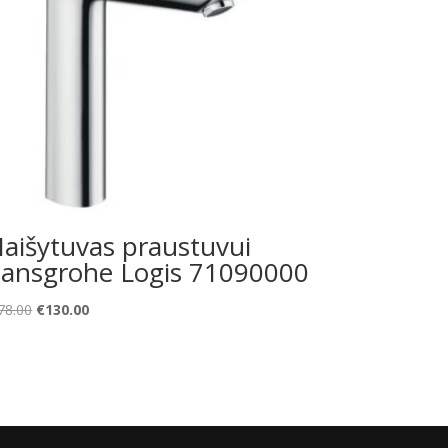
aišytuvas praustuvui
ansgrohe Logis 71090000
Original
Current
78.00
€
130.00
price
price
was:
is:
€178.00.
€130.00.