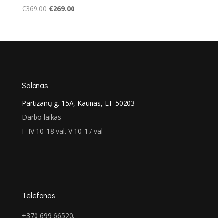
Original
Current
€
369.00
€
269.00
price
price
was:
is:
€369.00.
€269.00.
Salonas
Partizanų g. 15A, Kaunas, LT-50203
Darbo laikas
I- IV 10-18 val. V 10-17 val
Telefonas
+370 699 66520,