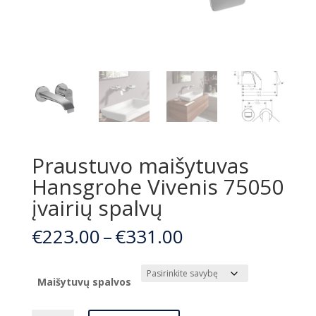
Praustuvo maišytuvas
Hansgrohe Vivenis 75050
įvairių spalvų
Price
€
223.00
–
€
331.00
range:
€223.00
through
Maišytuvų spalvos
€331.00