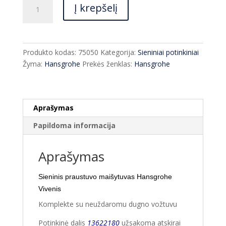
produkto
Į krepšelį
kiekis:
Praustuvo
maišytuvas
Hansgrohe
Produkto kodas:
75050
Kategorija:
Sieniniai potinkiniai
Vivenis
Žyma:
Hansgrohe
Prekės ženklas:
Hansgrohe
75050
įvairių
spalvų
Aprašymas
Papildoma informacija
Aprašymas
Sieninis praustuvo maišytuvas Hansgrohe
Vivenis
Komplekte su neuždaromu dugno vožtuvu
Potinkinė dalis
13622180
užsakoma atskirai