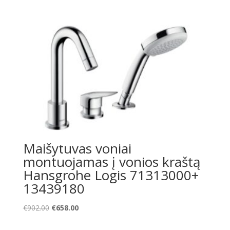
Maišytuvas voniai
montuojamas į vonios kraštą
Hansgrohe Logis 71313000+
13439180
Original
Current
€
902.00
€
658.00
price
price