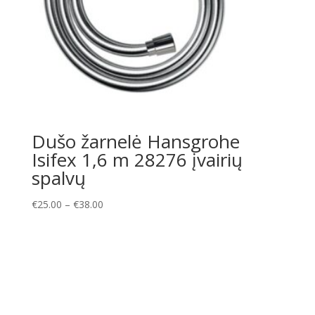
Dušo žarnelė Hansgrohe
Isifex 1,6 m 28276 įvairių
spalvų
Price
€
25.00
–
€
38.00
range:
€25.00
through
€38.00