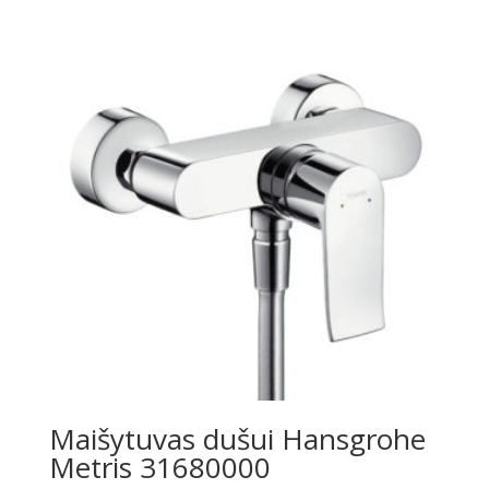
was:
is:
€902.00.
€658.00.
Maišytuvas dušui Hansgrohe
Metris 31680000