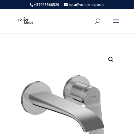
+37069966520
ruta@voniosidejos.lt