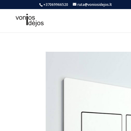
+37069966520
ruta@voniosidejos.lt