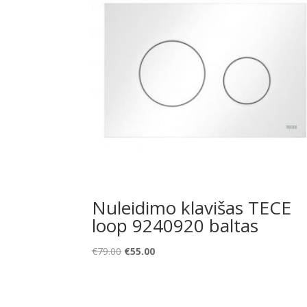
Nuleidimo klavišas TECE
loop 9240920 baltas
Original
Current
€
79.00
€
55.00
price
price
was:
is:
€79.00.
€55.00.