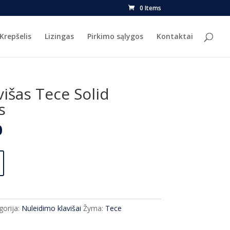
0 Items
Krepšelis
Lizingas
Pirkimo sąlygos
Kontaktai
išas Tece Solid
s
l
Current
0
price
is:
.
€147.00.
gorija:
Nuleidimo klavišai
Žyma:
Tece