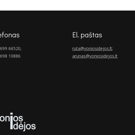
€254.00.
€178.00.
efonas
El. paštas
699 66520,
ruta@voniosidejos.lt
;
 698 10886
arunas@voniosidejos.lt