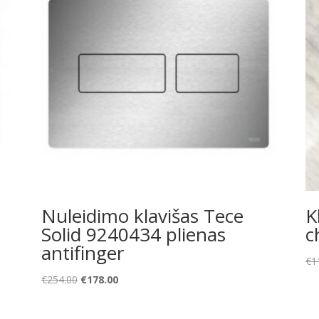
Nuleidimo klavišas Tece
K
Solid 9240434 plienas
c
antifinger
€
1
Original
Current
€
254.00
€
178.00
price
price
was:
is: