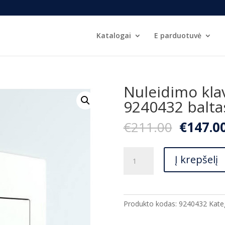
Katalogai
E parduotuvė
Nuleidimo klav
9240432 balta
Origina
€
211.00
€
147.0
price
was:
produkto
€211.00
Į krepšelį
kiekis:
Nuleidimo
klavišas
Tece
Produkto kodas:
9240432
Kate
Solid
9240432