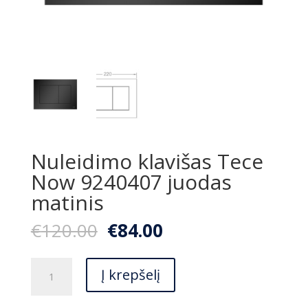
Nuleidimo klavišas Tece
Now 9240407 juodas
matinis
Original
Current
€
120.00
€
84.00
price
price
was:
is:
produkto
€120.00.
€84.00.
Į krepšelį
kiekis:
Nuleidimo