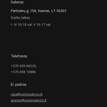
Salonas
Partizanų g. 15A, Kaunas, LT-50203
Darbo laikas
I- IV 10-18 val. V 10-17 val
Telefonas
+370 699 66520,
+370 698 10886
El. paštas
ruta@voniosidejos.lt
;
arunas@voniosidejos.lt