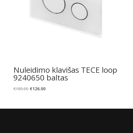
Nuleidimo klavišas TECE loop
9240650 baltas
Original
Current
€
180.00
€
126.00
price
price
was:
is:
€180.00.
€126.00.