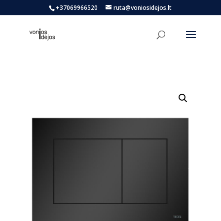
+37069966520
ruta@voniosidejos.lt