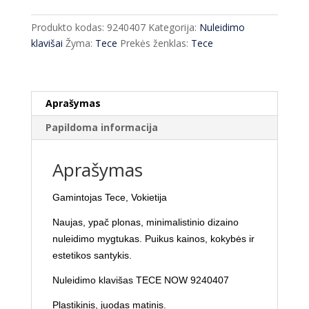
klavišas
Tece
Produkto kodas:
9240407
Kategorija:
Nuleidimo
Now
klavišai
Žyma:
Tece
Prekės ženklas:
Tece
9240407
juodas
matinis
Aprašymas
Papildoma informacija
Aprašymas
Gamintojas Tece, Vokietija
Naujas, ypač plonas, minimalistinio dizaino
nuleidimo mygtukas. Puikus kainos, kokybės ir
estetikos santykis.
Nuleidimo klavišas TECE NOW 9240407
Plastikinis, juodas matinis.