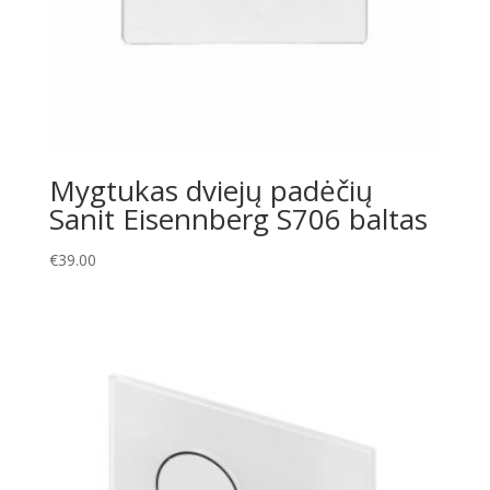
Mygtukas dviejų padėčių
Sanit Eisennberg S706 baltas
€
39.00