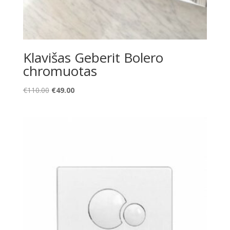
Klavišas Geberit Bolero
chromuotas
Original
Current
€
110.00
€
49.00
price
price
was:
is:
€110.00.
€49.00.