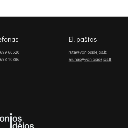
€200.00.
€140.00.
efonas
El. paštas
699 66520,
ruta@voniosidejos.lt
;
 698 10886
arunas@voniosidejos.lt