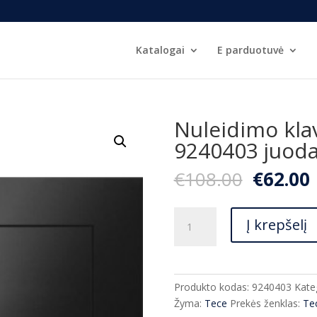
Katalogai
E parduotuvė
Nuleidimo kla
9240403 juod
Origina
€
108.00
€
62.00
price
was:
i
produkto
€108.00
Į krepšelį
kiekis:
Nuleidimo
klavišas
Tece
Produkto kodas:
9240403
Kate
Now
Žyma:
Tece
Prekės ženklas:
Te
9240403