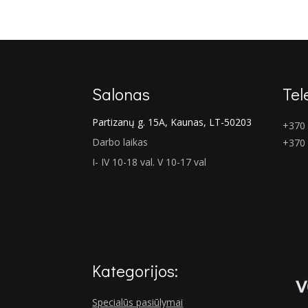
€62.00.
€46.00.
Salonas
Tel
Partizanų g. 15A, Kaunas, LT-50203
+370 
Darbo laikas
+370
I- IV 10-18 val. V 10-17 val
Kategorijos:
Specialūs pasiūlymai