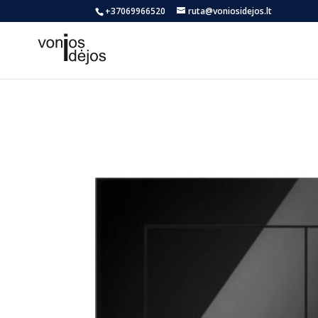
+37069966520
ruta@voniosidejos.lt