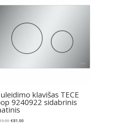
uleidimo klavišas TECE
oop 9240922 sidabrinis
atinis
Original
Current
15.00
€
81.00
price
price