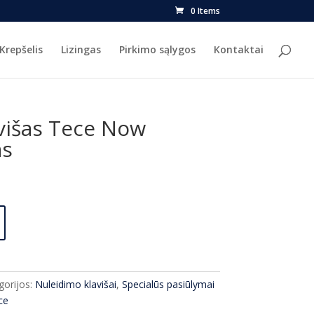
0 Items
Krepšelis
Lizingas
Pirkimo sąlygos
Kontaktai
višas Tece Now
as
l
Current
price
s:
.
€62.00.
gorijos:
Nuleidimo klavišai
,
Specialūs pasiūlymai
ce