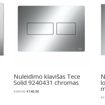
Nuleidimo klavišas Tece
N
Solid 9240431 chromas
l
m
Original
Current
€
200.00
€
140.00
price
price
€
1
was:
is: