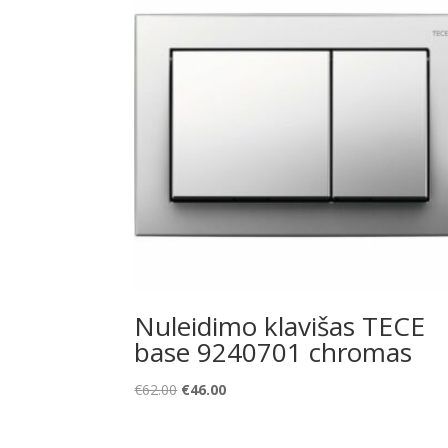
Nuleidimo klavišas TECE
base 9240701 chromas
Original
Current
€
62.00
€
46.00
price
price
was:
is: