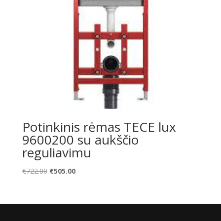
Potinkinis rėmas TECE lux
9600200 su aukščio
reguliavimu
Original
Current
€
722.00
€
505.00
price
price
was:
is:
€722.00.
€505.00.