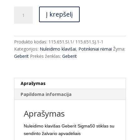
produkto
Į krepšelį
kiekis:
Nuleidimo
klavišas
Geberit
Produkto kodas:
115.651.SI.1/ 115.651.SJ.1-1
Sigma50
Kategorijos:
Nuleidimo klavišai
,
Potinkiniai rėmai
Žyma:
sendintas
Geberit
Prekės ženklas:
Geberit
žalvaris
/
stiklas
Aprašymas
Papildoma informacija
Aprašymas
Nuleidimo klavišas Geberit Sigma50 stiklas su
sendinto žalvario apvadėliais