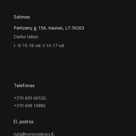
Salonas
Partizanų g. 15A, Kaunas, LT-50203
Darbo laikas
I- IV 10-18 val. V 10-17 val
Telefonas
+370 699 66520,
+370 698 10886
El. paštas
ruta@voniosidejos.lt
;