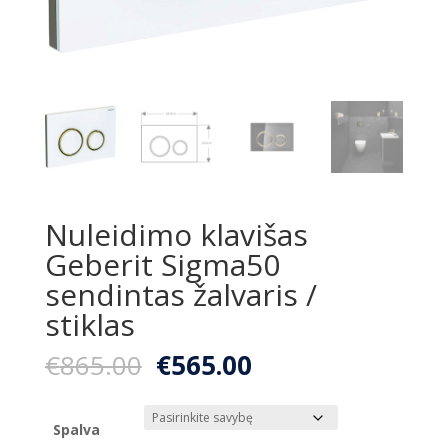
Nuleidimo klavišas
Geberit Sigma50
sendintas žalvaris /
stiklas
Original
Current
€
865.00
€
565.00
price
price
was:
is:
€865.00.
€565.00.
Spalva