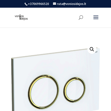
+37069966520
ruta@voniosidejos.lt