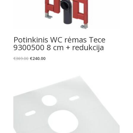
Potinkinis WC rėmas Tece
9300500 8 cm + redukcija
Original
Current
€
369.00
€
240.00
price
price
was:
is:
€369.00.
€240.00.