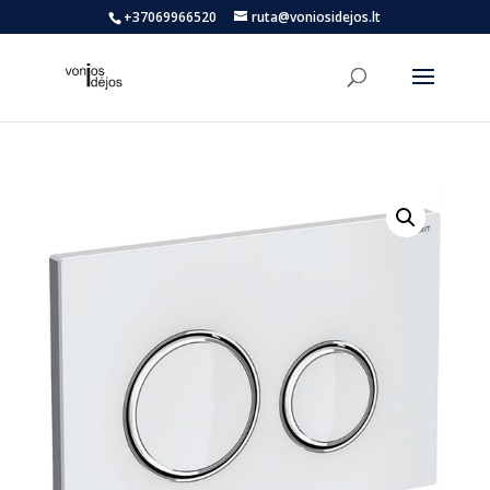
+37069966520
ruta@voniosidejos.lt