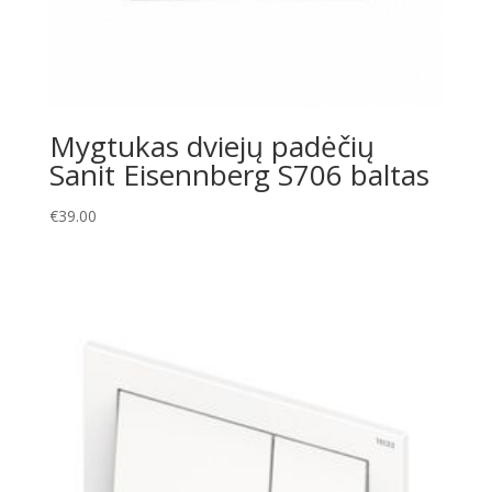
Mygtukas dviejų padėčių
Sanit Eisennberg S706 baltas
€
39.00