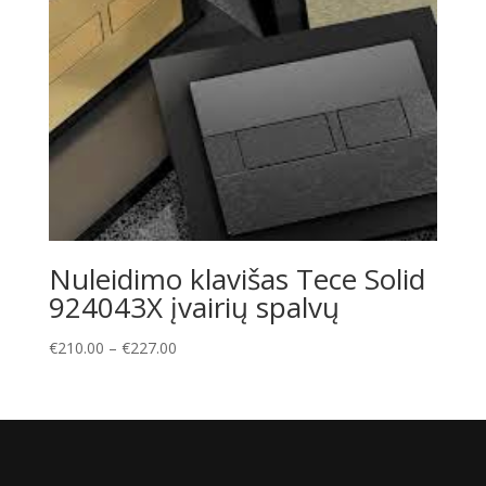
Nuleidimo klavišas Tece Solid
924043X įvairių spalvų
Price
€
210.00
–
€
227.00
range:
€210.00
through
€227.00