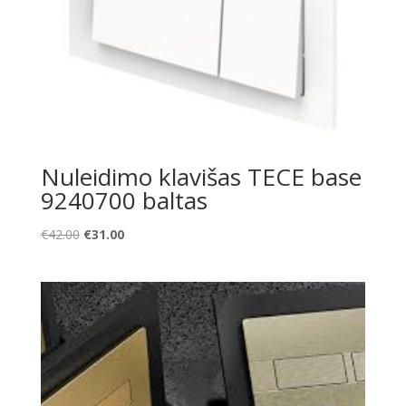
Nuleidimo klavišas TECE base
9240700 baltas
Original
Current
€
42.00
€
31.00
price
price
was:
is:
€42.00.
€31.00.