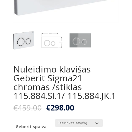
Nuleidimo klavišas
Geberit Sigma21
chromas /stiklas
115.884.SI.1/ 115.884.JK.1
Original
Current
€
459.00
€
298.00
price
price
was:
is:
€459.00.
€298.00.
Geberit spalva