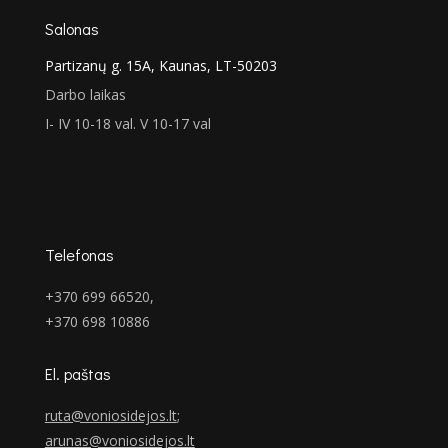
Salonas
Partizanų g. 15A, Kaunas, LT-50203
Darbo laikas
I- IV 10-18 val. V 10-17 val
Telefonas
+370 699 66520,
+370 698 10886
El. paštas
ruta@voniosidejos.lt
;
arunas@voniosidejos.lt