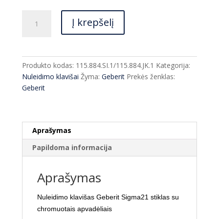
produkto
Į krepšelį
kiekis:
Nuleidimo
klavišas
Geberit
Produkto kodas:
115.884.SI.1/115.884.JK.1
Kategorija:
Sigma21
Nuleidimo klavišai
Žyma:
Geberit
Prekės ženklas:
chromas
Geberit
/stiklas
115.884.SI.1/
115.884.JK.1
Aprašymas
Papildoma informacija
Aprašymas
Nuleidimo klavišas Geberit Sigma21 stiklas su
chromuotais apvadėliais