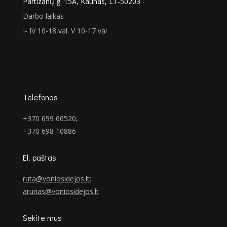
Partizanų g. 15A, Kaunas, LT-50203
Darbo laikas
I- IV 10-18 val. V 10-17 val
Telefonas
+370 699 66520,
+370 698 10886
El. paštas
ruta@voniosidejos.lt
;
arunas@voniosidejos.lt
Sekite mus