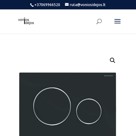
+37069966520
ruta@voniosidejos.lt