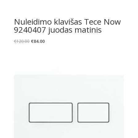
Nuleidimo klavišas Tece Now
9240407 juodas matinis
Original
Current
€
120.00
€
84.00
price
price
was:
is:
€120.00.
€84.00.