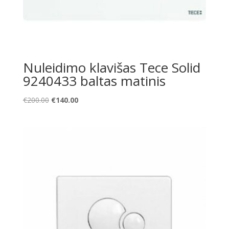
Nuleidimo klavišas Tece Solid
9240433 baltas matinis
Original
Current
€
200.00
€
140.00
price
price
was:
is:
€200.00.
€140.00.