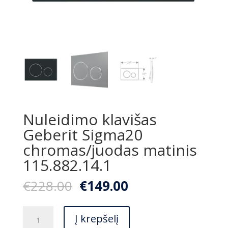
Nuleidimo klavišas
Geberit Sigma20
chromas/juodas matinis
115.882.14.1
Original
Current
€
228.00
€
149.00
price
price
was:
is:
produkto
€228.00.
€149.00.
Į krepšelį
kiekis: