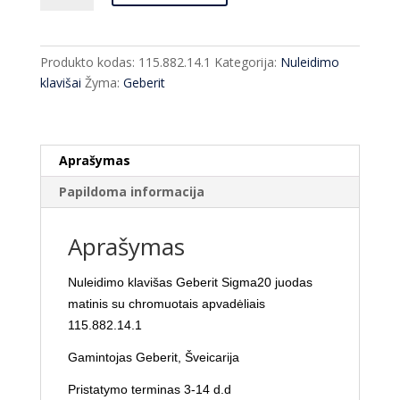
Nuleidimo
klavišas
Geberit
Produkto kodas:
115.882.14.1
Kategorija:
Nuleidimo
Sigma20
klavišai
Žyma:
Geberit
chromas/juodas
matinis
115.882.14.1
Aprašymas
Papildoma informacija
Aprašymas
Nuleidimo klavišas Geberit Sigma20 juodas
matinis su chromuotais apvadėliais
115.882.14.1
Gamintojas Geberit, Šveicarija
Pristatymo terminas 3-14 d.d