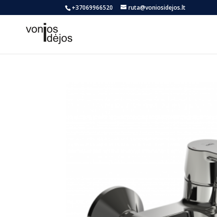
+37069966520
ruta@voniosidejos.lt