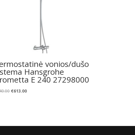
ermostatinė vonios/dušo
istema Hansgrohe
rometta E 240 27298000
Original
Current
40.00
€
613.00
price
price
was:
is:
€840.00.
€613.00.