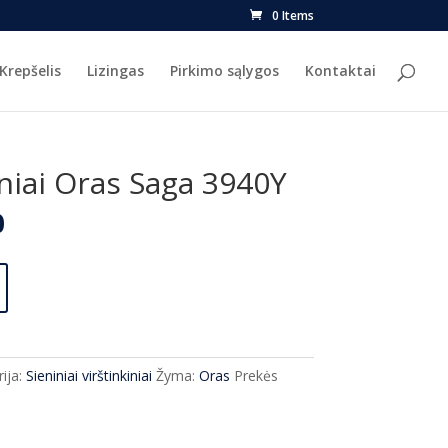
0 Items
Krepšelis
Lizingas
Pirkimo sąlygos
Kontaktai
niai Oras Saga 3940Y
l
Current
0
price
is:
.
€105.00.
ija:
Sieniniai virštinkiniai
Žyma:
Oras
Prekės