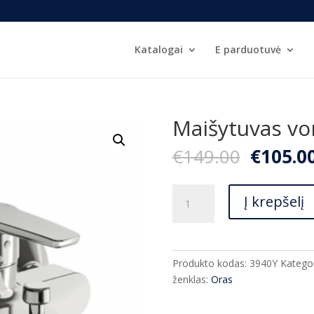
Katalogai
E parduotuvė
Maišytuvas vo
Origina
€
149.00
€
105.0
price
was:
produkto
€149.00
Į krepšelį
kiekis:
Maišytuvas
voniai
Oras
Produkto kodas:
3940Y
Kategor
Saga
ženklas:
Oras
3940Y