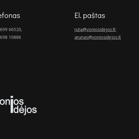
efonas
El. paštas
699 66520,
ruta@voniosidejos.lt
;
 698 10886
arunas@voniosidejos.lt