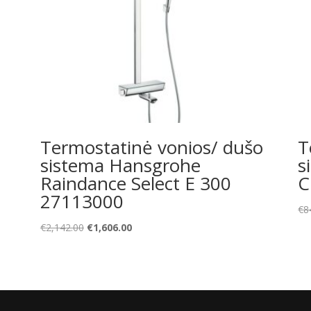
o
Termostatinė vonios/ dušo
T
sistema Hansgrohe
s
0
Raindance Select E 300
C
27113000
€
8
Original
Current
€
2,142.00
€
1,606.00
price
price
was:
is:
€2,142.00.
€1,606.00.