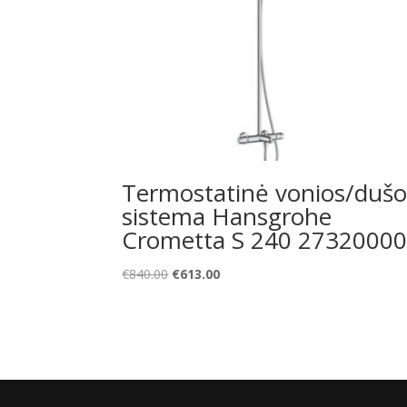
Termostatinė vonios/duš
sistema Hansgrohe
Crometta S 240 2732000
Original
Current
€
840.00
€
613.00
price
price
was:
is:
€840.00.
€613.00.