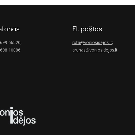
efonas
El. paštas
699 66520,
ruta@voniosidejos.lt
;
 698 10886
arunas@voniosidejos.lt