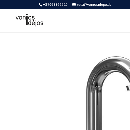
+37069966520
ruta@voniosidejos.lt