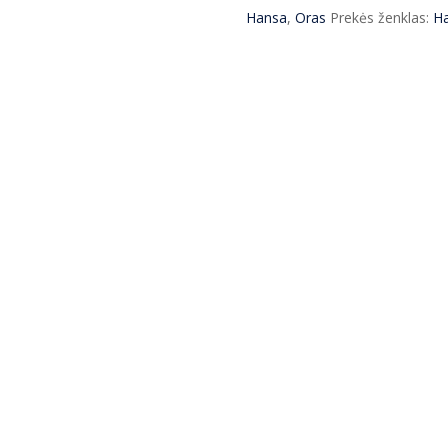
Hansa
Hansa
,
Oras
Prekės ženklas:
H
chromas