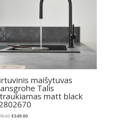
irtuvinis maišytuvas
ansgrohe Talis
štraukiamas matt black
2802670
Original
Current
78.00
€
349.00
price
price
was:
is:
€478.00.
€349.00.