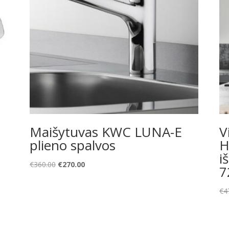
Maišytuvas KWC LUNA-E
V
plieno spalvos
H
i
Original
Current
€
360.00
€
270.00
7
price
price
was:
is:
€
4
€360.00.
€270.00.