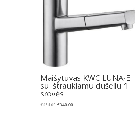
Maišytuvas KWC LUNA-E
su ištraukiamu dušeliu 1
srovės
Original
Current
€
454.00
€
340.00
price
price
was:
is:
€454.00.
€340.00.