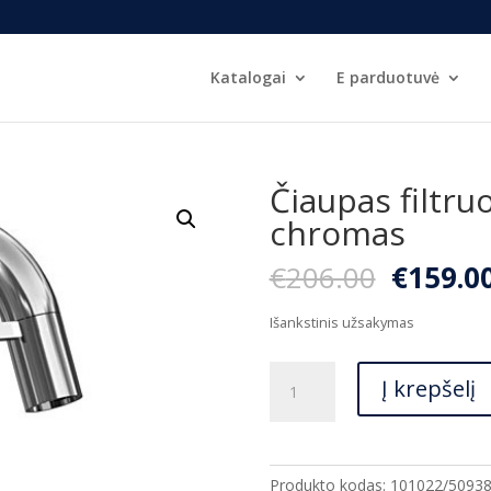
Katalogai
E parduotuvė
Čiaupas filtr
chromas
Origina
€
206.00
€
159.0
price
was:
Išankstinis užsakymas
€206.00
produkto
Į krepšelį
kiekis:
Čiaupas
filtruotam
vandeniui
Produkto kodas:
101022/5093