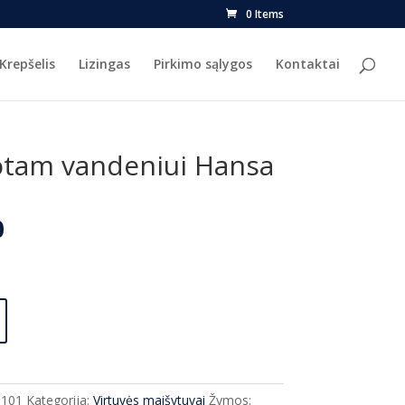
0 Items
Krepšelis
Lizingas
Pirkimo sąlygos
Kontaktai
uotam vandeniui Hansa
l
Current
0
price
is:
.
€159.00.
8101
Kategorija:
Virtuvės maišytuvai
Žymos: