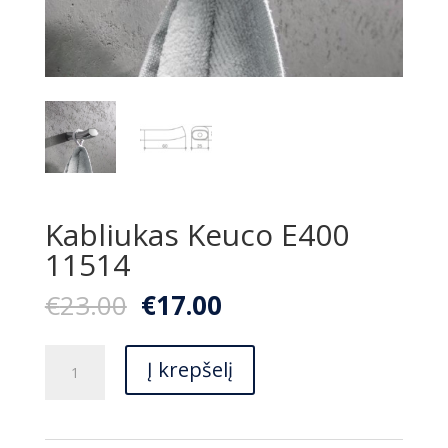
Kabliukas Keuco E400
11514
Original
Current
€
23.00
€
17.00
price
price
was:
is:
produkto
€23.00.
€17.00.
Į krepšelį
kiekis:
Kabliukas
Keuco
E400