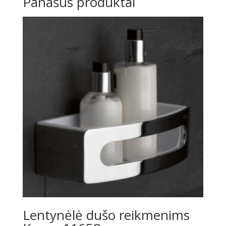
Panašūs produktai
Lentynėlė dušo reikmenims