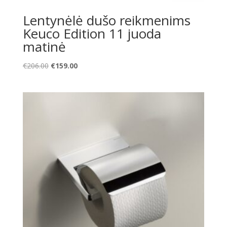
Lentynėlė dušo reikmenims
Keuco Edition 11 juoda
matinė
Original
Current
€
206.00
€
159.00
price
price
was:
is:
€206.00.
€159.00.