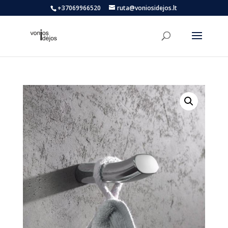
+37069966520
ruta@voniosidejos.lt