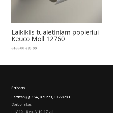
Laikiklis tualetiniam popieriui
Keuco Moll 12760
Original
Current
€
109.00
€
85.00
price
price
was:
is:
€109.00.
€85.00.
Salonas
Partizanų g. 15A, Kaunas, LT-50203
Darbo laikas
I- IV 10-18 val. V 10-17 val