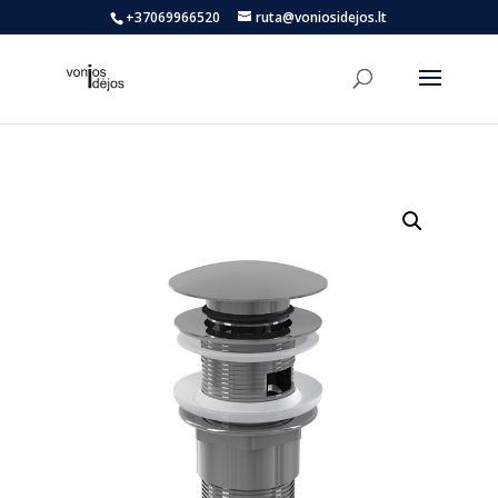
+37069966520
ruta@voniosidejos.lt