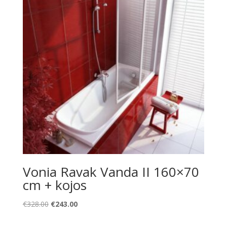
Vonia Ravak Vanda II 160×70
cm + kojos
Original
Current
€
328.00
€
243.00
price
price
was:
is: