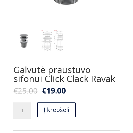
Galvutė praustuvo
sifonui Click Clack Ravak
Original
Current
€
25.00
€
19.00
price
price
was:
is:
produkto
€25.00.
€19.00.
Į krepšelį
kiekis:
Galvutė
praustuvo
sifonui