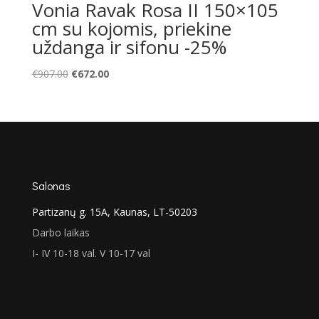
Vonia Ravak Rosa II 150×105
cm su kojomis, priekine
uždanga ir sifonu -25%
Original
Current
€
907.00
€
672.00
price
price
was:
is:
€907.00.
€672.00.
Salonas
Partizanų g. 15A, Kaunas, LT-50203
Darbo laikas
I- IV 10-18 val. V 10-17 val