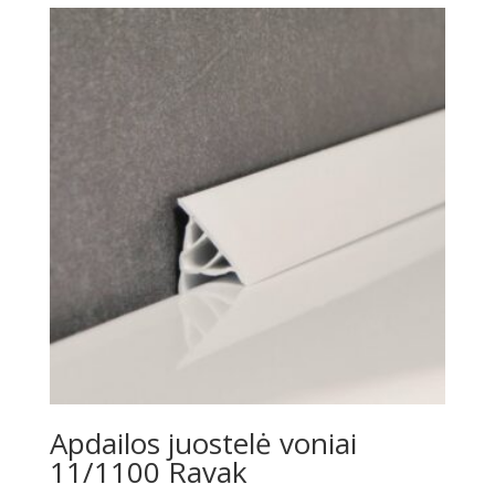
€328.00.
€243.00.
Apdailos juostelė voniai
11/1100 Ravak