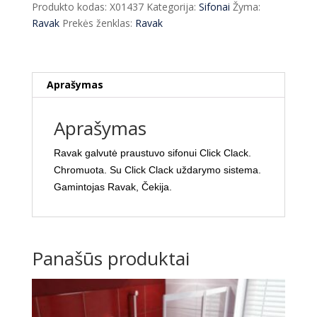
Produkto kodas:
X01437
Kategorija:
Sifonai
Žyma:
Click
Ravak
Prekės ženklas:
Ravak
Clack
Ravak
Aprašymas
Aprašymas
Ravak galvutė praustuvo sifonui Click Clack.
Chromuota. Su Click Clack uždarymo sistema.
Gamintojas Ravak, Čekija.
Panašūs produktai