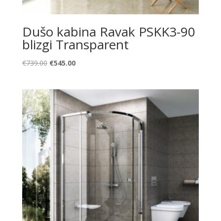
Dušo kabina Ravak PSKK3-90
blizgi Transparent
Original
Current
€
739.00
€
545.00
price
price
was:
is:
€739.00.
€545.00.