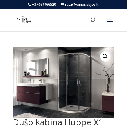
+37069966520
ruta@voniosidejos.lt
Dušo kabina Huppe X1