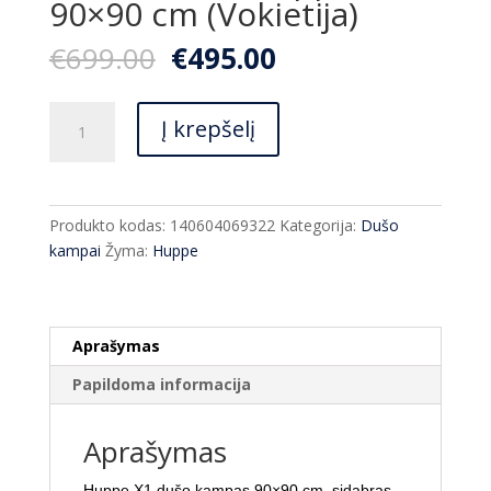
90×90 cm (Vokietija)
Original
Current
€
699.00
€
495.00
price
price
was:
is:
produkto
€699.00.
€495.00.
Į krepšelį
kiekis:
Dušo
kabina
Huppe
Produkto kodas:
140604069322
Kategorija:
Dušo
X1
kampai
Žyma:
Huppe
90x90
cm
(Vokietija)
Aprašymas
Papildoma informacija
Aprašymas
Huppe X1 dušo kampas 90×90 cm, sidabras,