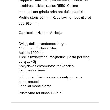
skaidrus stiklas, radius R550. Galima
montuoti ant grindų arba ant dušo padėklo.
Profilio storis 30 mm, Reguliavimo ribos (išorė)
885-910 mm.
Gamintojas Huppe, Vokietija
Dviejų dalių stumdomos durys
4/6 mm grūdintas stiklas
Aukštis 1900 mm
Tikslus uždarymas: magnetinė juosta per visą
durų aukštį
Kokybiškos chromuotos rankėnėlės
Lengvas valymas
50 mm reguliavimas sienos nelygumams
kompensuoti.
Lengvai montuojama
Pristatymo terminas 1-3 d.d.