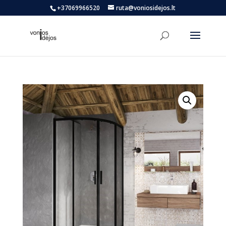
+37069966520
ruta@voniosidejos.lt