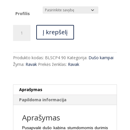
range:
€444.00
through
Profilis
€465.00
produkto
Į krepšelį
kiekis:
Dušo
kabina
Ravak
Produkto kodas:
BLSCP4 90
Kategorija:
Dušo kampai
BLSCP4-
Žyma:
Ravak
Prekės ženklas:
Ravak
90
90x90
Transparent
-25%
Aprašymas
Papildoma informacija
Aprašymas
Pusapvalė dušo kabina stumdomomis durimis