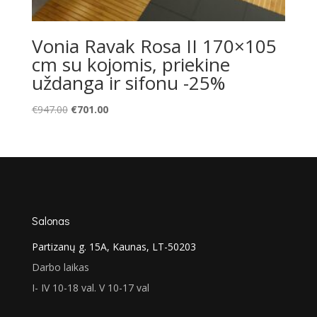
Vonia Ravak Rosa II 170×105
cm su kojomis, priekine
uždanga ir sifonu -25%
Original
Current
€
947.00
€
701.00
price
price
was:
is:
€947.00.
€701.00.
Salonas
Partizanų g. 15A, Kaunas, LT-50203
Darbo laikas
I- IV 10-18 val. V 10-17 val