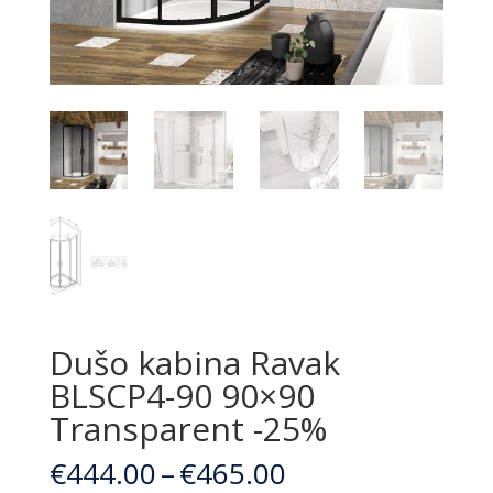
Dušo kabina Ravak
BLSCP4-90 90×90
Transparent -25%
Price
€
444.00
–
€
465.00