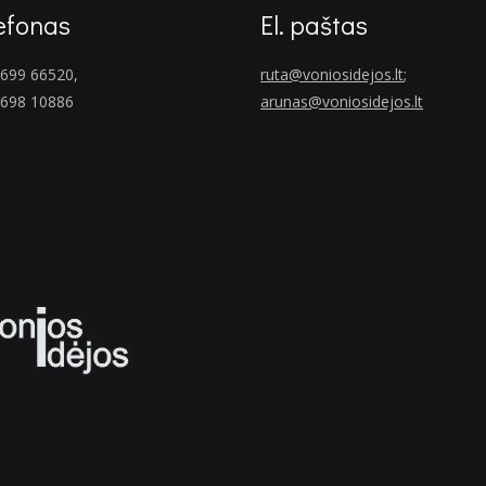
efonas
El. paštas
699 66520,
ruta@voniosidejos.lt
;
 698 10886
arunas@voniosidejos.lt