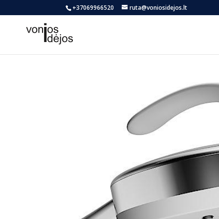
+37069966520
ruta@voniosidejos.lt