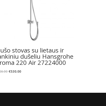
ušo stovas su lietaus ir
ankiniu dušeliu Hansgrohe
roma 220 Air 27224000
Original
Current
26.00
€
530.00
price
price
was:
is:
€726.00.
€530.00.