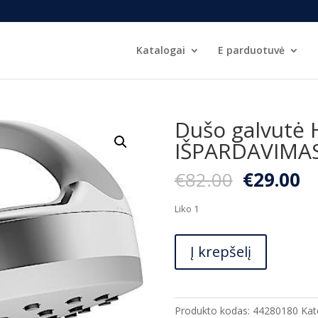
Katalogai
E parduotuvė
Dušo galvutė 
IŠPARDAVIMA
Original
C
€
82.00
€
29.00
price
pr
was:
is:
Liko 1
€82.00.
€2
produkto
Į krepšelį
kiekis:
Dušo
galvutė
Hansa
Produkto kodas:
44280180
Kat