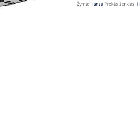
Medi
Žyma:
Hansa
Prekės ženklas:
H
Jet
IŠPARDAVIMAS