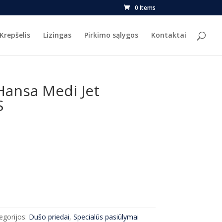
0 Items
Krepšelis
Lizingas
Pirkimo sąlygos
Kontaktai
Hansa Medi Jet
S
urrent
ice
9.00.
egorijos:
Dušo priedai
,
Specialūs pasiūlymai