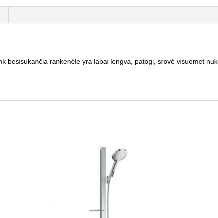
nk besisukančia rankenėle yra labai
lengva, patogi, srovė visuomet nuk