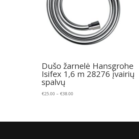
Dušo žarnelė Hansgrohe
Isifex 1,6 m 28276 įvairių
spalvų
Price
€
25.00
–
€
38.00
range:
€25.00
through
€38.00