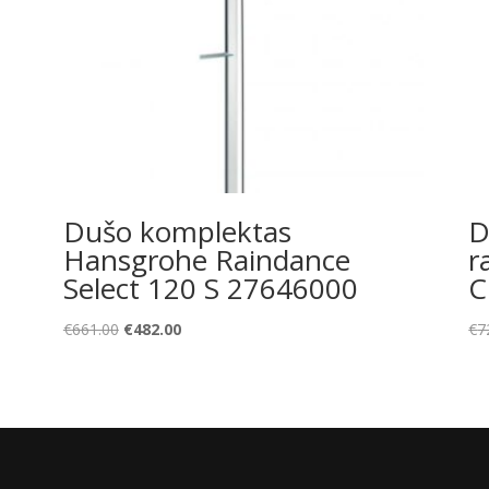
Dušo komplektas
D
Hansgrohe Raindance
r
Select 120 S 27646000
C
Original
Current
€
661.00
€
482.00
€
7
price
price
was:
is:
€661.00.
€482.00.