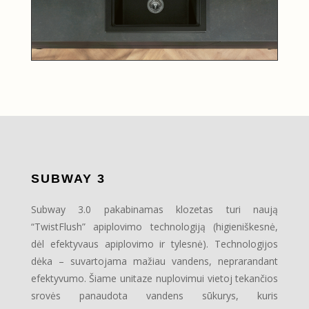
SUBWAY 3
Subway 3.0 pakabinamas klozetas turi naują
“TwistFlush” apiplovimo technologiją (higieniškesnė,
dėl efektyvaus apiplovimo ir tylesnė). Technologijos
dėka – suvartojama mažiau vandens, neprarandant
efektyvumo. Šiame unitaze nuplovimui vietoj tekančios
srovės panaudota vandens sūkurys, kuris