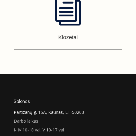
i
Klozetai
Salonas
Partizanų g. 15A, Kaunas, LT-50203
Darbo laikas
I- IV 10-18 val. V 10-17 val