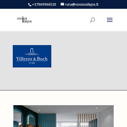
+37069966520
ruta@voniosidejos.lt