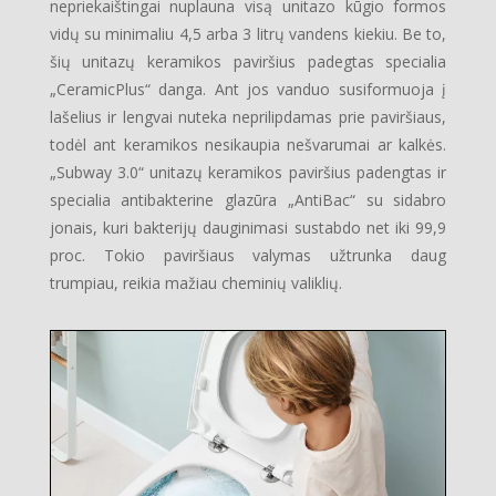
nepriekaištingai nuplauna visą unitazo kūgio formos
vidų su minimaliu 4,5 arba 3 litrų vandens kiekiu. Be to,
šių unitazų keramikos paviršius padegtas specialia
„CeramicPlus“ danga. Ant jos vanduo susiformuoja į
lašelius ir lengvai nuteka neprilipdamas prie paviršiaus,
todėl ant keramikos nesikaupia nešvarumai ar kalkės.
„Subway 3.0“ unitazų keramikos paviršius padengtas ir
specialia antibakterine glazūra „AntiBac“ su sidabro
jonais, kuri bakterijų dauginimasi sustabdo net iki 99,9
proc. Tokio paviršiaus valymas užtrunka daug
trumpiau, reikia mažiau cheminių valiklių.