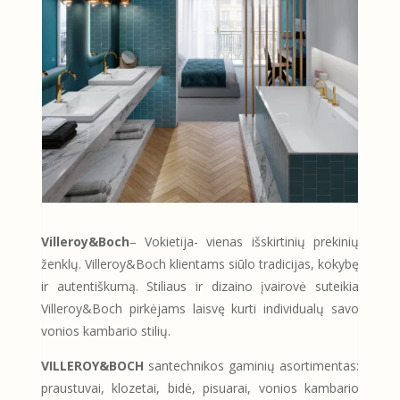
Villeroy&Boch
– Vokietija- vienas išskirtinių prekinių
ženklų. Villeroy&Boch klientams siūlo tradicijas, kokybę
ir autentiškumą. Stiliaus ir dizaino įvairovė suteikia
Villeroy&Boch pirkėjams laisvę kurti individualų savo
vonios kambario stilių.
VILLEROY&BOCH
santechnikos
gaminių
asortimentas:
praustuvai, klozetai, bidė, pisuarai, vonios kambario