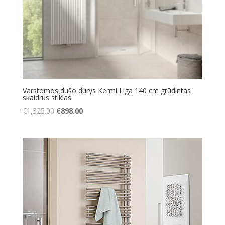
Varstomos dušo durys Kermi Liga 140 cm grūdintas
skaidrus stiklas
Original
Current
€
1,325.00
€
898.00
price
price
was:
is:
€1,325.00.
€898.00.