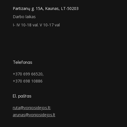
Partizanų g. 15A, Kaunas, LT-50203
Darbo laikas
I- IV 10-18 val. V 10-17 val
Telefonas
+370 699 66520,
+370 698 10886
El. paštas
ruta@voniosidejos.lt
;
arunas@voniosidejos.lt