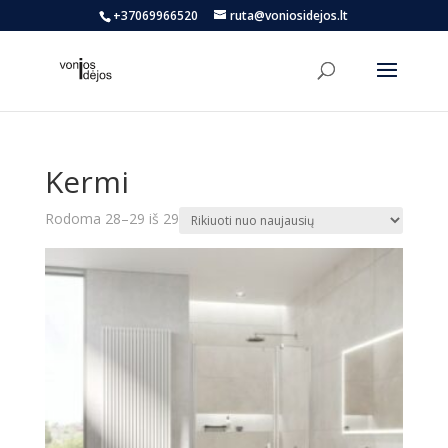
+37069966520
ruta@voniosidejos.lt
Kermi
Rūšiuojama
Rodoma 28–29 iš 29
pagal
naujausią