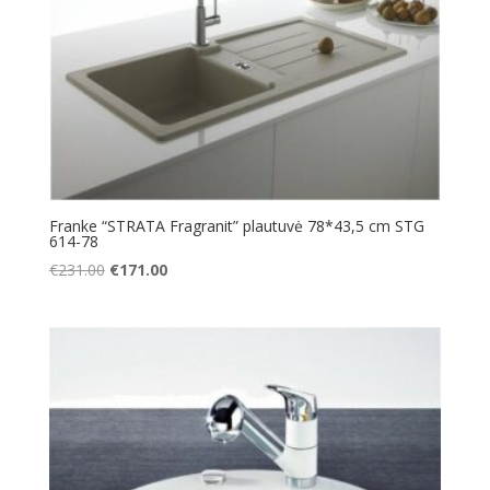
Franke “STRATA Fragranit” plautuvė 78*43,5 cm STG
614-78
Original
Current
€
231.00
€
171.00
price
price
was:
is:
€231.00.
€171.00.