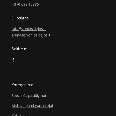
+370 698 10886
El. paštas
ruta@voniosidejos.lt
;
arunas@voniosidejos.lt
Sekite mus
Kategorijos:
Specialūs pasiūlymai
Atstovaujami gamintojai
Katalogai