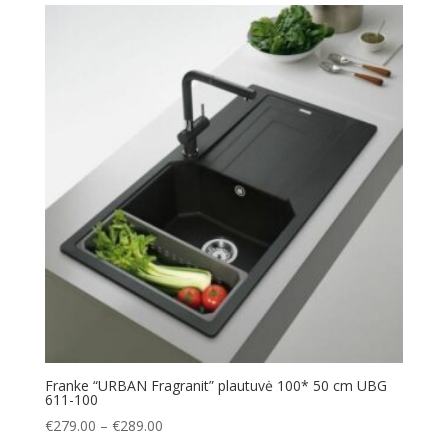
through
€250.00
Franke “URBAN Fragranit” plautuvė 100* 50 cm UBG
611-100
Price
€
279.00
–
€
289.00
range: