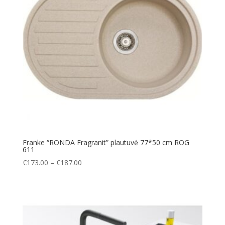
Franke “RONDA Fragranit” plautuvė 77*50 cm ROG
611
Price
€
173.00
–
€
187.00
range:
€173.00
through
€187.00