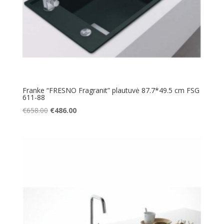
Franke “FRESNO Fragranit” plautuvė 87.7*49.5 cm FSG
611-88
Original
Current
€
658.00
€
486.00
price
price
was:
is:
€658.00.
€486.00.