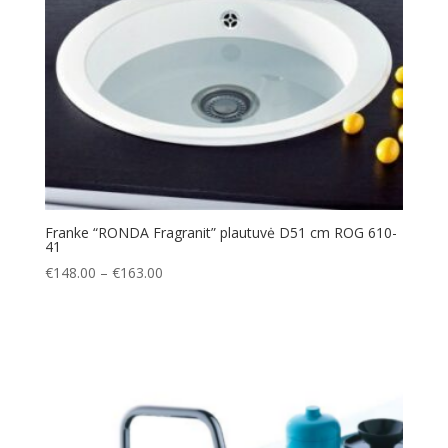
Franke “RONDA Fragranit” plautuvė D51 cm ROG 610-
41
Price
€
148.00
–
€
163.00
range:
€148.00
through
€163.00