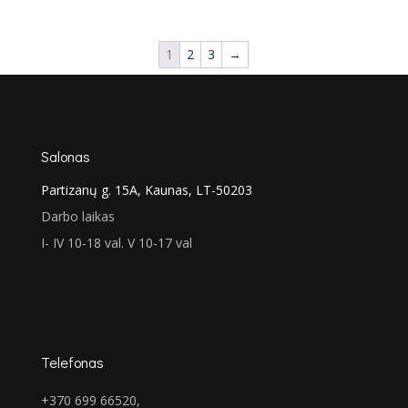
€279.00
through
1
2
3
→
€289.00
Salonas
Partizanų g. 15A, Kaunas, LT-50203
Darbo laikas
I- IV 10-18 val. V 10-17 val
Telefonas
+370 699 66520,