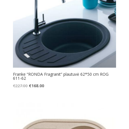
Franke “RONDA Fragranit” plautuvė 62*50 cm ROG
611-62
Original
Current
€
227.00
€
168.00
price
price
was:
is:
€227.00.
€168.00.