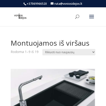
+37069966520
ruta@voniosidejos.lt
Montuojamos iš viršaus
Rūšiuojama
Rodoma 1–9 iš 19
pagal
naujausią