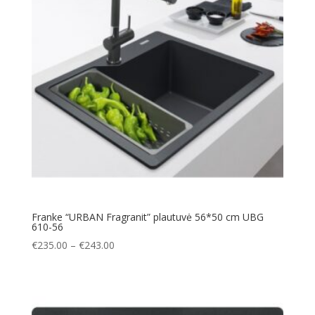
Franke “URBAN Fragranit” plautuvė 56*50 cm UBG
610-56
Price
€
235.00
–
€
243.00
range:
€235.00
through
€243.00