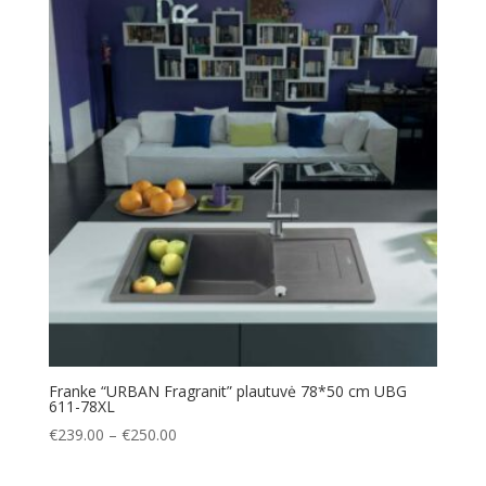
Franke “URBAN Fragranit” plautuvė 78*50 cm UBG
611-78XL
Price
€
239.00
–
€
250.00
range:
€239.00