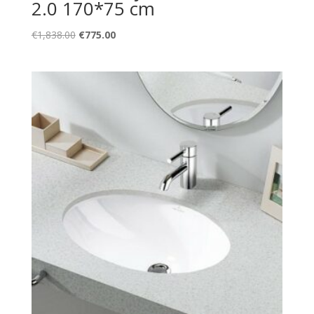
2.0 170*75 cm
Original
Current
€
1,838.00
€
775.00
price
price
was:
is:
€1,838.00.
€775.00.