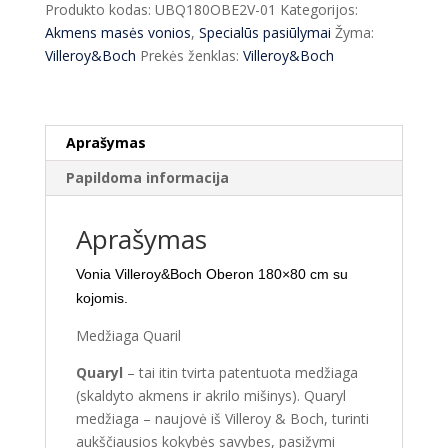
Produkto kodas:
UBQ180OBE2V-01
Kategorijos:
180x80
Akmens masės vonios
,
Specialūs pasiūlymai
Žyma:
cm
Villeroy&Boch
Prekės ženklas:
Villeroy&Boch
Aprašymas
Papildoma informacija
Aprašymas
Vonia Villeroy&Boch Oberon 180×80 cm su
kojomis.
Medžiaga Quaril
Quaryl
– tai itin tvirta patentuota medžiaga
(skaldyto akmens ir akrilo mišinys). Quaryl
medžiaga – naujovė iš Villeroy & Boch, turinti
aukščiausios kokybės savybes, pasižymi