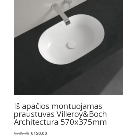
Iš apačios montuojamas
praustuvas Villeroy&Boch
Architectura 570x375mm
Original
Current
€
389.00
€
150.00