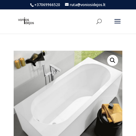
+37069966520
ruta@voniosidejos.lt