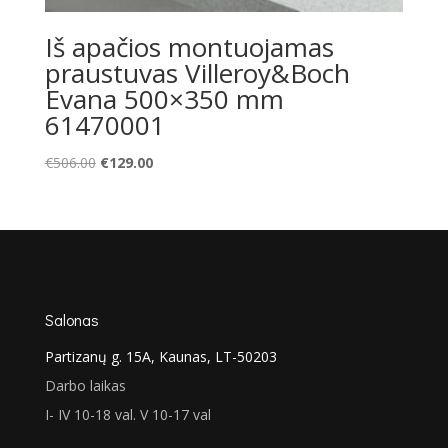
Iš apačios montuojamas
praustuvas Villeroy&Boch
Evana 500×350 mm
61470001
Original
Current
€
506.00
€
129.00
price
price
was:
is:
€506.00.
€129.00.
Salonas
Partizanų g. 15A, Kaunas, LT-50203
Darbo laikas
I- IV 10-18 val. V 10-17 val