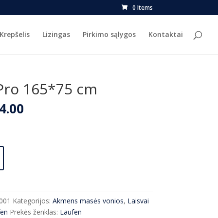
0 Items
Krepšelis
Lizingas
Pirkimo sąlygos
Kontaktai
Pro 165*75 cm
nal
Current
4.00
price
is:
2.00.
€2,424.00.
001
Kategorijos:
Akmens masės vonios
,
Laisvai
fen
Prekės ženklas:
Laufen