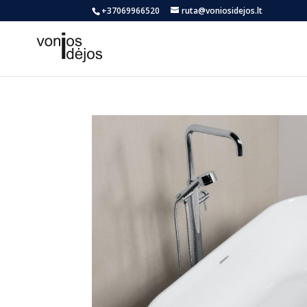
+37069966520
ruta@voniosidejos.lt