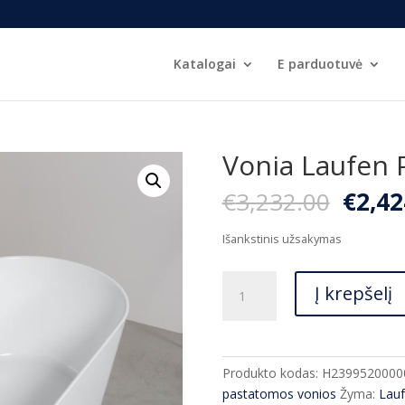
Katalogai
E parduotuvė
Vonia Laufen 
Origi
€
3,232.00
€
2,42
price
was:
Išankstinis užsakymas
€3,23
produkto
Į krepšelį
kiekis:
Vonia
Laufen
Pro
Produkto kodas:
H2399520000
165*75
pastatomos vonios
Žyma:
Lau