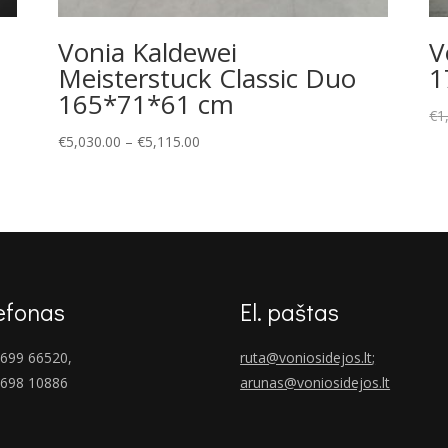
Vonia Kaldewei
V
2
Meisterstuck Classic Duo
1
165*71*61 cm
€
1
Price
€
5,030.00
–
€
5,115.00
range:
€5,030.00
through
€5,115.00
efonas
El. paštas
699 66520,
ruta@voniosidejos.lt
;
 698 10886
arunas@voniosidejos.lt