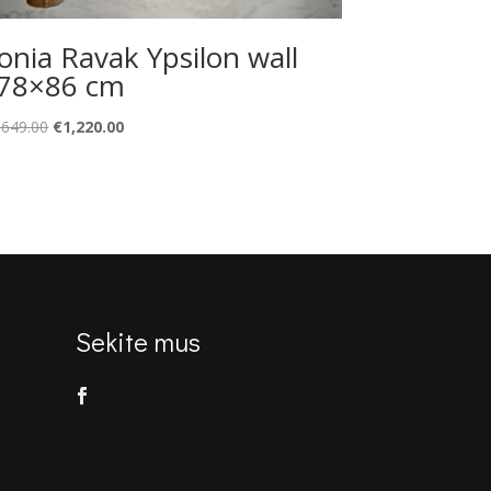
onia Ravak Ypsilon wall
78×86 cm
Original
Current
,649.00
€
1,220.00
price
price
was:
is:
€1,649.00.
€1,220.00.
Sekite mus