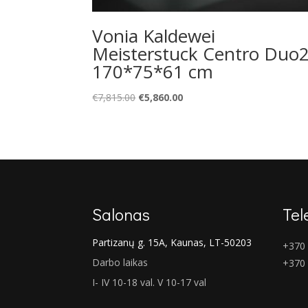
Vonia Kaldewei
Meisterstuck Centro Duo
170*75*61 cm
Original
Current
€
7,815.00
€
5,860.00
price
price
was:
is:
€7,815.00.
€5,860.00.
Salonas
Tel
Partizanų g. 15A, Kaunas, LT-50203
+370 
Darbo laikas
+370
I- IV 10-18 val. V 10-17 val