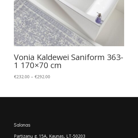
Vonia Kaldewei Saniform 363-
1 170×70 cm
Price
€
232.00
–
€
292.00
range:
€232.00
through
€292.00
Salonas
Partizanų g. 15A, Kaunas, LT-50203