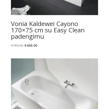
Vonia Kaldewei Cayono
170×75 cm su Easy Clean
padengimu
Original
Current
€
769.00
€
406.00
price
price
was:
is:
€769.00.
€406.00.