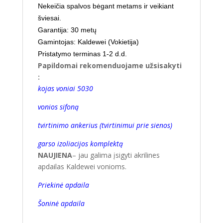
Nekeičia spalvos bėgant metams ir veikiant
šviesai.
Garantija: 30 metų
Gamintojas: Kaldewei (Vokietija)
Pristatymo terminas
1-2 d.d.
Papildomai rekomenduojame užsisakyti
:
kojas voniai 5030
vonios sifoną
tvirtinimo ankerius (tvirtinimui prie sienos)
garso izoliacijos komplektą
NAUJIENA
– jau galima įsigyti akrilines
apdailas Kaldewei vonioms.
Priekinė apdaila
Šoninė apdaila