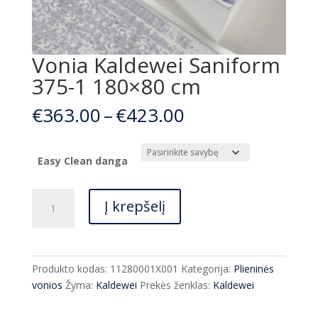
Vonia Kaldewei Saniform
375-1 180×80 cm
Price
€
363.00
–
€
423.00
range:
€363.00
through
Easy Clean danga
€423.00
produkto
Į krepšelį
kiekis:
Vonia
Kaldewei
Saniform
Produkto kodas:
11280001X001
Kategorija:
Plieninės
375-
vonios
Žyma:
Kaldewei
Prekės ženklas:
Kaldewei
1
180x80