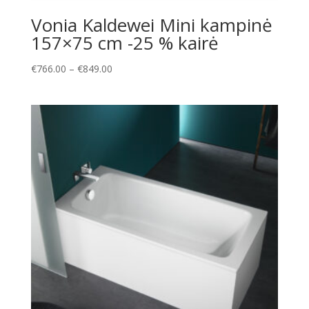
Vonia Kaldewei Mini kampinė
157×75 cm -25 % kairė
Price
€
766.00
–
€
849.00
range:
€766.00
through
€849.00