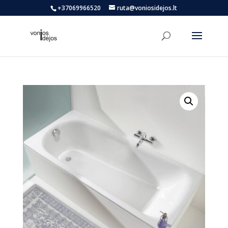
+37069966520
ruta@voniosidejos.lt