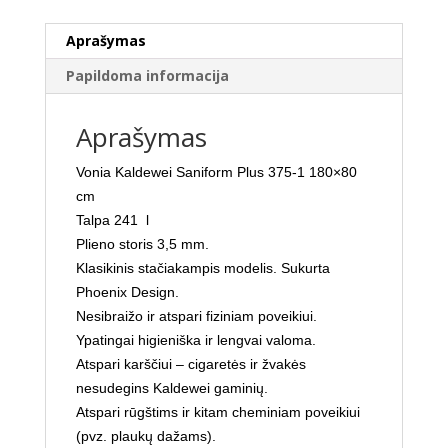
cm
Aprašymas
Papildoma informacija
Aprašymas
Vonia Kaldewei Saniform Plus 375-1 180×80
cm
Talpa 241 l
Plieno storis 3,5 mm.
Klasikinis stačiakampis modelis. Sukurta
Phoenix Design.
Nesibraižo ir atspari fiziniam poveikiui.
Ypatingai higieniška ir lengvai valoma.
Atspari karščiui – cigaretės ir žvakės
nesudegins Kaldewei gaminių.
Atspari rūgštims ir kitam cheminiam poveikiui
(pvz. plaukų dažams).