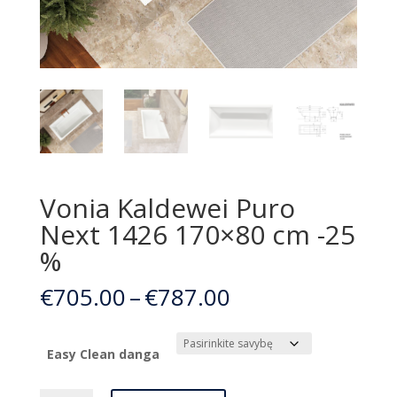
Vonia Kaldewei Puro
Next 1426 170×80 cm -25
%
Price
€
705.00
–
€
787.00
range:
€705.00
through
Easy Clean danga
€787.00