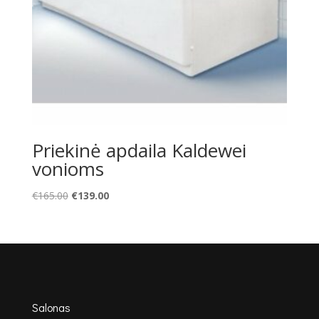
Priekinė apdaila Kaldewei
vonioms
Original
Current
€
165.00
€
139.00
price
price
was:
is:
€165.00.
€139.00.
Salonas