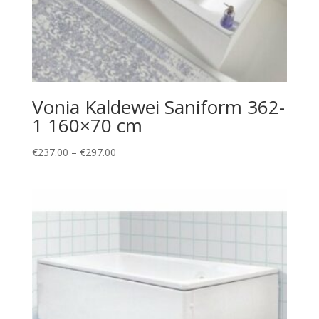
Vonia Kaldewei Saniform 362-
1 160×70 cm
Price
€
237.00
–
€
297.00
range:
€237.00
through
€297.00