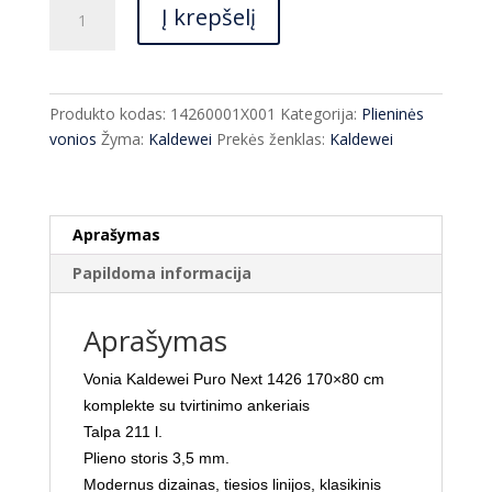
produkto
Į krepšelį
kiekis:
Vonia
Kaldewei
Puro
Produkto kodas:
14260001X001
Kategorija:
Plieninės
Next
vonios
Žyma:
Kaldewei
Prekės ženklas:
Kaldewei
1426
170x80
cm
-25
Aprašymas
%
Papildoma informacija
Aprašymas
Vonia Kaldewei Puro Next 1426 170×80 cm
komplekte su tvirtinimo ankeriais
Talpa 211 l.
Plieno storis 3,5 mm.
Modernus dizainas, tiesios linijos, klasikinis