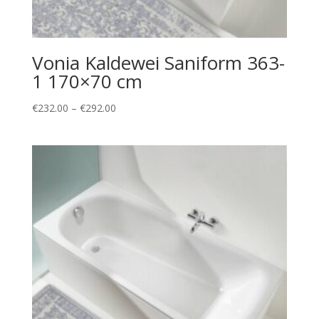
Vonia Kaldewei Saniform 363-
1 170×70 cm
Price
€
232.00
–
€
292.00
range:
€232.00
through
€292.00