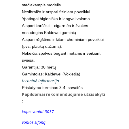
stačiakampis modelis.
Nesibraižo ir atspari fiziniam poveikiui.
Ypatingai higieniška ir lengvai valoma.
Atspari karščiui – cigaretės ir žvakės
nesudegins Kaldewei gaminių.
Atspari rūgštims ir kitam cheminiam poveikiui
(pvz. plaukų dažams).
Nekeičia spalvos bėgant metams ir veikiant
šviesai.
Garantija: 30 metų
Gamintojas: Kaldewei (Vokietija)
techninė informacija
Pristatymo terminas 3-4 savaitės
Papildomai rekomenduojame užsisakyti
:
kojas voniai 5037
vonios sifoną