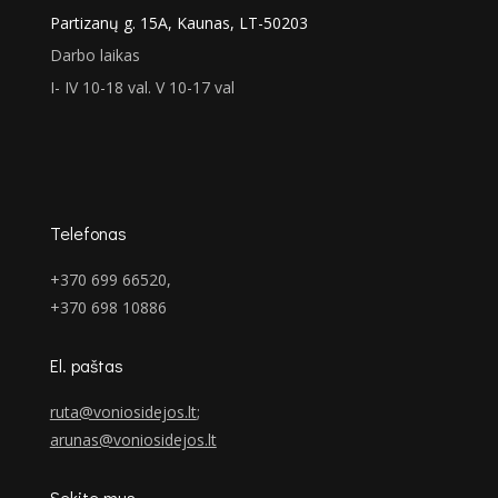
Partizanų g. 15A, Kaunas, LT-50203
Darbo laikas
I- IV 10-18 val. V 10-17 val
Telefonas
+370 699 66520,
+370 698 10886
El. paštas
ruta@voniosidejos.lt
;
arunas@voniosidejos.lt
Sekite mus