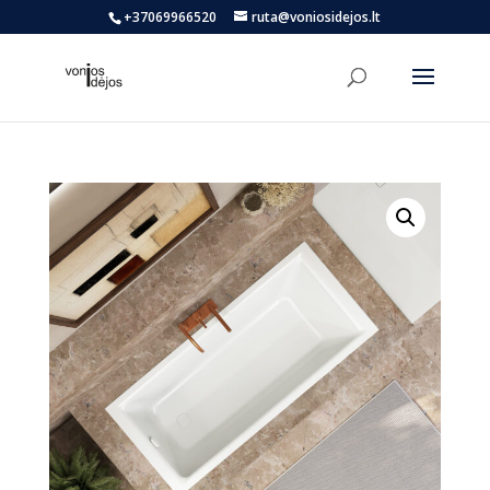
+37069966520
ruta@voniosidejos.lt