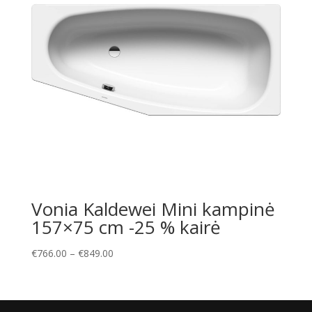
Vonia Kaldewei Mini kampinė
157×75 cm -25 % kairė
Price
€
766.00
–
€
849.00
range:
€766.00
through