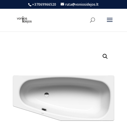
+37069966520
ruta@voniosidejos.lt