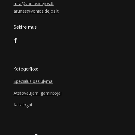
ruta@voniosidejos.lt
;
arunas@voniosidejos.lt
Sekite mus
Kategorijos:
Specialūs pasiūlymai
Atstovaujami gamintojai
Katalogai