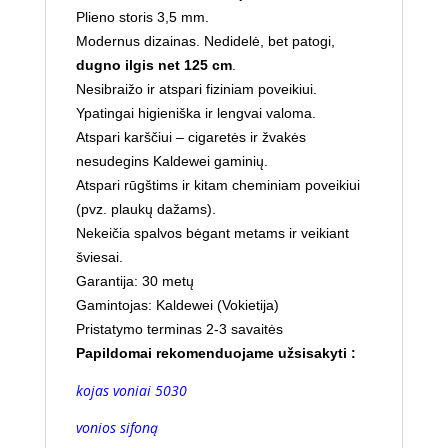
Plieno storis 3,5 mm.
Modernus dizainas. Nedidelė, bet patogi,
dugno ilgis net 125 cm
.
Nesibraižo ir atspari fiziniam poveikiui.
Ypatingai higieniška ir lengvai valoma.
Atspari karščiui – cigaretės ir žvakės
nesudegins Kaldewei gaminių.
Atspari rūgštims ir kitam cheminiam poveikiui
(pvz. plaukų dažams).
Nekeičia spalvos bėgant metams ir veikiant
šviesai.
Garantija: 30 metų
Gamintojas: Kaldewei (Vokietija)
Pristatymo terminas 2-3 savaitės
Papildomai rekomenduojame užsisakyti :
kojas voniai 5030
vonios sifoną