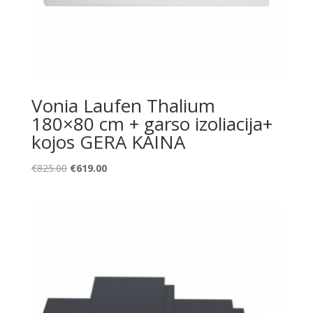
Vonia Laufen Thalium
180×80 cm + garso izoliacija+
kojos GERA KAINA
Original
Current
€
825.00
€
619.00
price
price
was:
is:
€825.00.
€619.00.