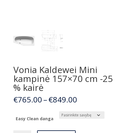
Vonia Kaldewei Mini
kampinė 157×70 cm -25
% kairė
Price
€
765.00
–
€
849.00
range:
€765.00
through
Easy Clean danga
€849.00