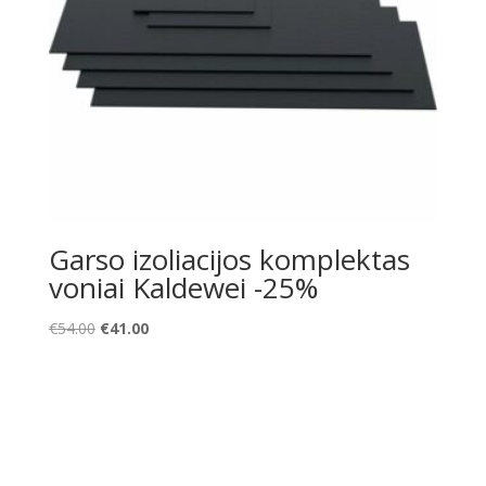
Garso izoliacijos komplektas
voniai Kaldewei -25%
Original
Current
€
54.00
€
41.00
price
price
was:
is:
€54.00.
€41.00.