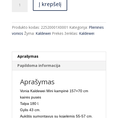
produkto
Į krepšelį
kiekis:
Vonia
Kaldewei
Mini
Produkto kodas:
22520001X0001
Kategorija:
Plieninės
kampinė
vonios
Žyma:
Kaldewei
Prekės ženklas:
Kaldewei
157x70
cm
-25
%
Aprašymas
kairė
Papildoma informacija
Aprašymas
Vonia Kaldewei Mini kampinė 157×70 cm
kairės pusės
Talpa 180 l.
Gylis 43 cm.
Aukštis sumontavus su kojelėmis 55-57 cm.