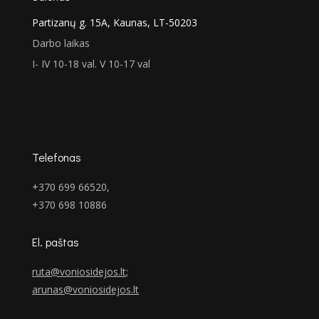
Partizanų g. 15A, Kaunas, LT-50203
Darbo laikas
I- IV 10-18 val. V 10-17 val
Telefonas
+370 699 66520,
+370 698 10886
El. paštas
ruta@voniosidejos.lt
;
arunas@voniosidejos.lt