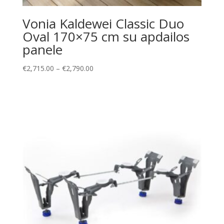
Vonia Kaldewei Classic Duo
Oval 170×75 cm su apdailos
panele
Price
€
2,715.00
–
€
2,790.00
range:
€2,715.00
through
€2,790.00