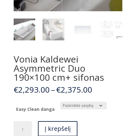
Vonia Kaldewei
Asymmetric Duo
190×100 cm+ sifonas
Price
€
2,293.00
–
€
2,375.00
range:
€2,293.00
through
Easy Clean danga
€2,375.00
produkto
Į krepšelį
kiekis: