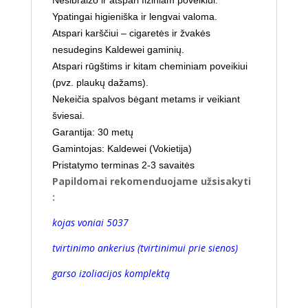
Ypatingai higieniška ir lengvai valoma.
Atspari karščiui – cigaretės ir žvakės
nesudegins Kaldewei gaminių.
Atspari rūgštims ir kitam cheminiam poveikiui
(pvz. plaukų dažams).
Nekeičia spalvos bėgant metams ir veikiant
šviesai.
Garantija: 30 metų
Gamintojas: Kaldewei (Vokietija)
Pristatymo terminas 2-3 savaitės
Papildomai rekomenduojame užsisakyti
:
kojas voniai 5037
tvirtinimo ankerius (tvirtinimui prie sienos)
garso izoliacijos komplektą