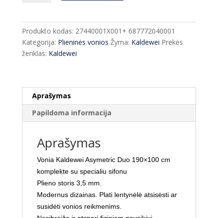
Vonia
Kaldewei
Asymmetric
Produkto kodas:
27440001X001+ 687772040001
Duo
Kategorija:
Plieninės vonios
Žyma:
Kaldewei
Prekės
190x100
ženklas:
Kaldewei
cm+
sifonas
Aprašymas
Papildoma informacija
Aprašymas
Vonia Kaldewei Asymetric Duo 190×100 cm
komplekte su specialiu sifonu
Plieno storis 3,5 mm.
Modernus dizainas. Plati lentynėlė atsisėsti ar
susidėti vonios reikmenims.
Nesibraižo ir atspari fiziniam poveikiui.