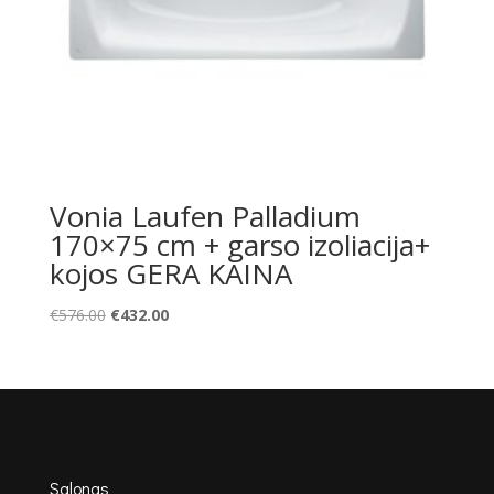
Vonia Laufen Palladium
170×75 cm + garso izoliacija+
kojos GERA KAINA
Original
Current
€
576.00
€
432.00
price
price
was:
is:
€576.00.
€432.00.
Salonas