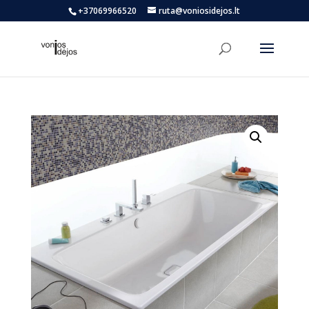
+37069966520
ruta@voniosidejos.lt