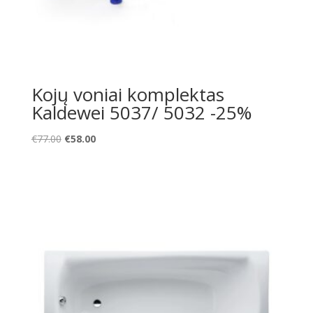
Kojų voniai komplektas
Kaldewei 5037/ 5032 -25%
Original
Current
€
77.00
€
58.00
price
price
was:
is:
€77.00.
€58.00.