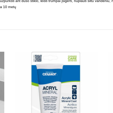
šti ant dušo stiklo, leisti trumpai įsigerti, nuplauti šiltu vandeniu, 
ja 10 metų