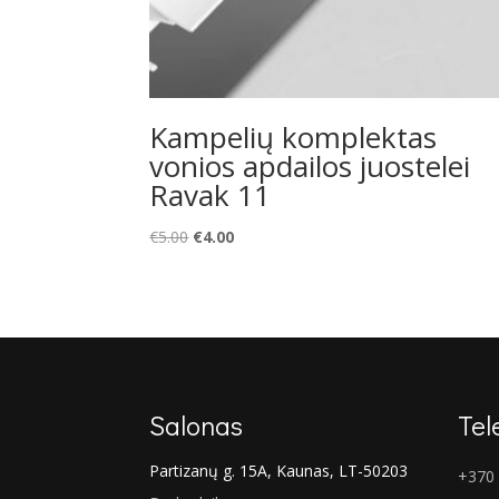
Kampelių komplektas
vonios apdailos juostelei
Ravak 11
Original
Current
€
5.00
€
4.00
price
price
was:
is:
€5.00.
€4.00.
Salonas
Tel
Partizanų g. 15A, Kaunas, LT-50203
+370 