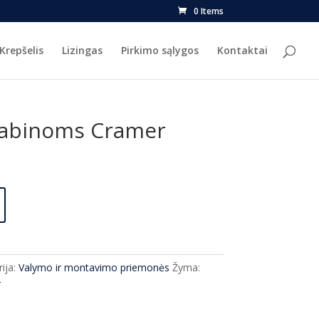
0 Items
Krepšelis
Lizingas
Pirkimo sąlygos
Kontaktai
 kabinoms Cramer
ija:
Valymo ir montavimo priemonės
Žyma:
r