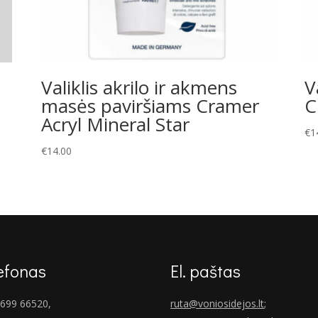
Valiklis akrilo ir akmens
V
masės paviršiams Cramer
C
Acryl Mineral Star
€
1
€
14.00
efonas
El. paštas
699 66520,
ruta@voniosidejos.lt
;