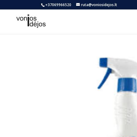
+37069966520
ruta@voniosidejos.lt