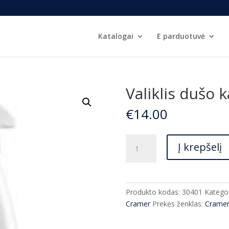
Katalogai
E parduotuvė
Valiklis dušo
€
14.00
produkto
Į krepšelį
kiekis:
Valiklis
dušo
kabinoms
Produkto kodas:
30401
Kategor
Cramer
Cramer
Prekės ženklas:
Crame