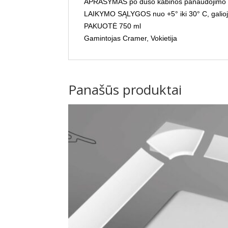
APRAŠYMAS po dušo kabinos panaudojimo užpurk
LAIKYMO SĄLYGOS nuo +5° iki 30° C, galio
PAKUOTĖ 750 ml
Gamintojas Cramer, Vokietija
Panašūs produktai