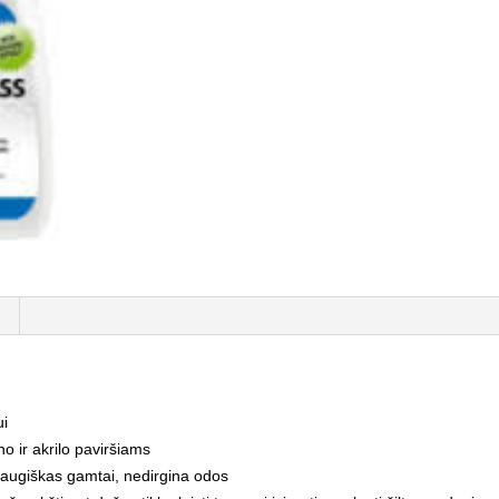
ui
no ir akrilo paviršiams
raugiškas gamtai, nedirgina odos