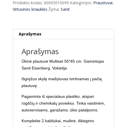
Produkto kodas:
60005010099
Kategorijos:
Praustuvai
,
cm
Virtuvinės kriauklės
Žyma:
Sanit
Multiset
Aprašymas
Aprašymas
Ūkinė plautuvė Multiset 55*45 cm.
Gamintojas
Sanit Eisenberg, Vokietija
Išgręžus skylę maišytuvas tvirtinamas į pačią
plautuvę.
Pagaminta iš specialaus plastiko, atspari
rūgščių ir chemikalų poveikiui. Tinka vaistinėm,
autoservisams, garažams, ūkio patalpoms.
Komplekte 2 kabliukai, muilinė, išbėgimo