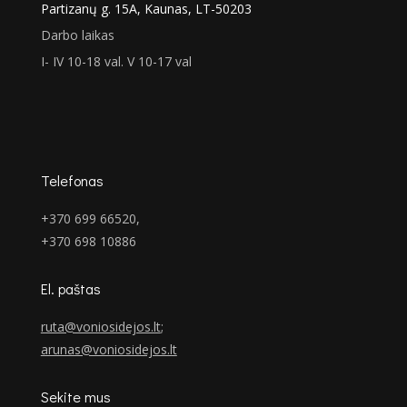
Partizanų g. 15A, Kaunas, LT-50203
Darbo laikas
I- IV 10-18 val. V 10-17 val
Telefonas
+370 699 66520,
+370 698 10886
El. paštas
ruta@voniosidejos.lt
;
arunas@voniosidejos.lt
Sekite mus