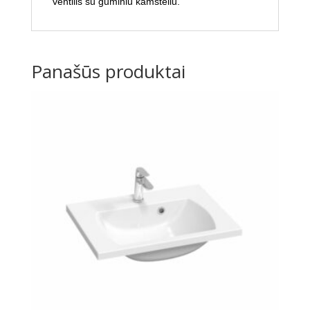
ventilis su guminiu kamšteliu.
Panašūs produktai