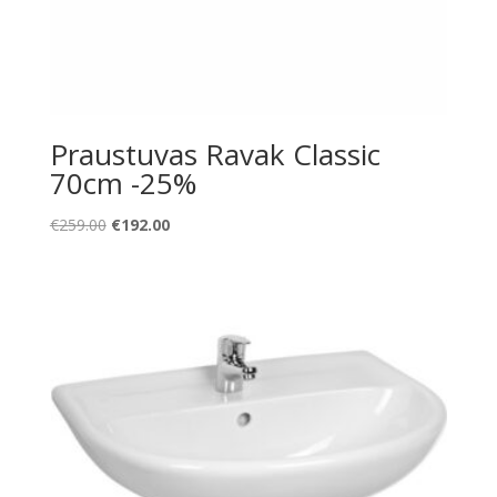
Praustuvas Ravak Classic
70cm -25%
Original
Current
€
259.00
€
192.00
price
price
was:
is:
€259.00.
€192.00.