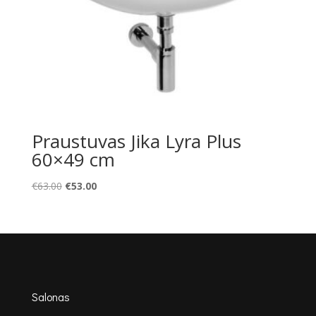
Praustuvas Jika Lyra Plus
60×49 cm
Original
Current
€
63.00
€
53.00
price
price
was:
is:
€63.00.
€53.00.
Salonas