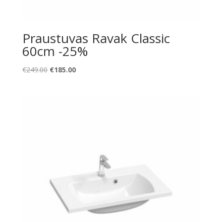
Praustuvas Ravak Classic
60cm -25%
Original
Current
€
249.00
€
185.00
price
price
was:
is:
€249.00.
€185.00.