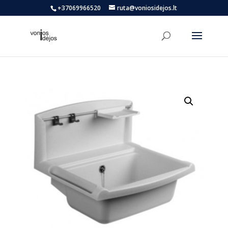
+37069966520
ruta@voniosidejos.lt