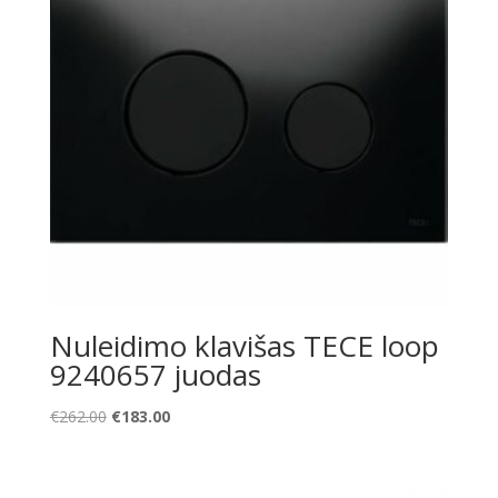
Nuleidimo klavišas TECE loop
9240657 juodas
Original
Current
€
262.00
€
183.00
price
price
was:
is:
€262.00.
€183.00.