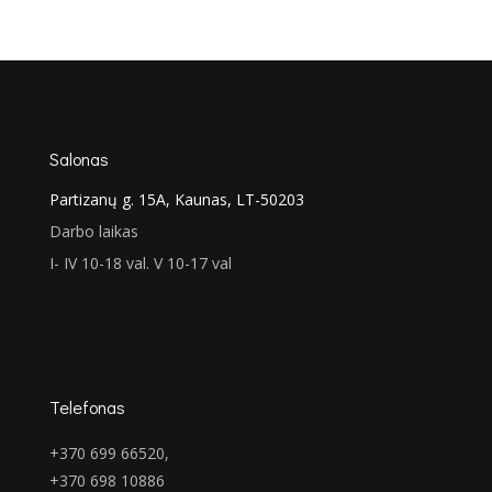
price
price
was:
is:
€237.00.
€166.00.
Salonas
Partizanų g. 15A, Kaunas, LT-50203
Darbo laikas
I- IV 10-18 val. V 10-17 val
Telefonas
+370 699 66520,
+370 698 10886