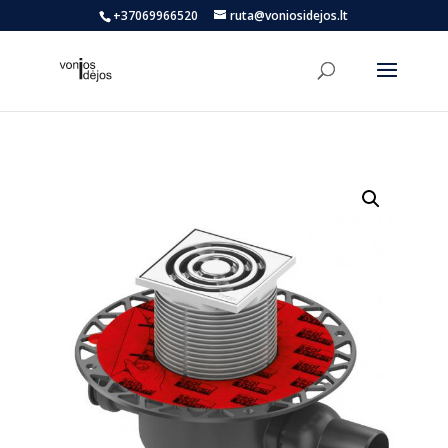
+37069966520
ruta@voniosidejos.lt