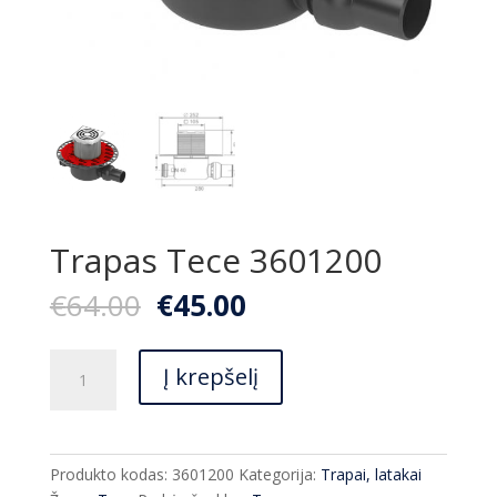
Trapas Tece 3601200
Original
Current
€
64.00
€
45.00
price
price
was:
is:
produkto
€64.00.
€45.00.
Į krepšelį
kiekis:
Trapas
Tece
3601200
Produkto kodas:
3601200
Kategorija:
Trapai, latakai