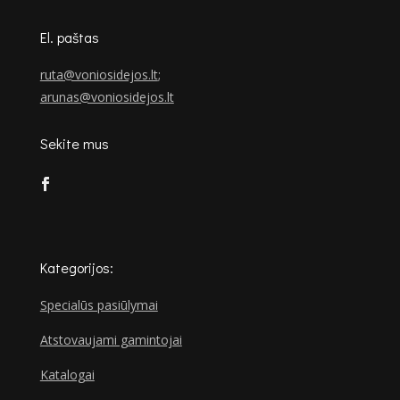
El. paštas
ruta@voniosidejos.lt
;
arunas@voniosidejos.lt
Sekite mus
Kategorijos:
Specialūs pasiūlymai
Atstovaujami gamintojai
Katalogai