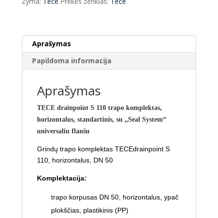
Žyma:
Tece
Prekės ženklas:
Tece
Aprašymas
Papildoma informacija
Aprašymas
TECE drainpoint S 110 trapo komplektas,
horizontalus, standartinis, su „Seal System“
universaliu flanšu
Grindų trapo komplektas TECEdrainpoint S
110, horizontalus, DN 50
Komplektacija:
trapo korpusas DN 50, horizontalus, ypač
plokščias, plastikinis (PP)