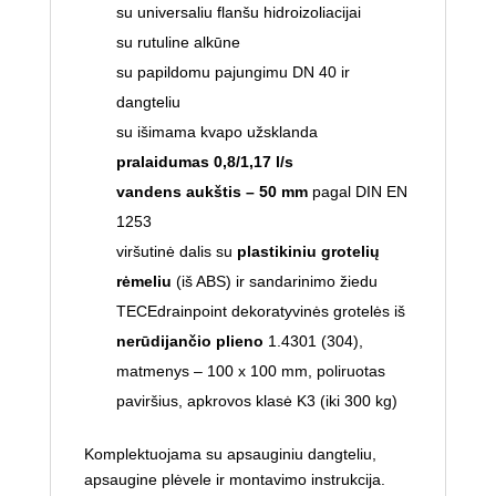
su universaliu flanšu hidroizoliacijai
su rutuline alkūne
su papildomu pajungimu DN 40 ir
dangteliu
su išimama kvapo užsklanda
pralaidumas 0,8/1,17 l/s
vandens aukštis – 50 mm
pagal DIN EN
1253
viršutinė dalis su
plastikiniu grotelių
rėmeliu
(iš ABS) ir sandarinimo žiedu
TECEdrainpoint dekoratyvinės grotelės iš
nerūdijančio plieno
1.4301 (304),
matmenys – 100 x 100 mm, poliruotas
paviršius, apkrovos klasė K3 (iki 300 kg)
Komplektuojama su apsauginiu dangteliu,
apsaugine plėvele ir montavimo instrukcija.