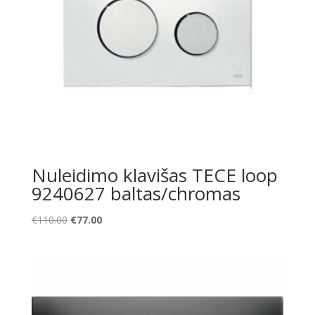
Nuleidimo klavišas TECE loop
9240627 baltas/chromas
Original
Current
€
110.00
€
77.00
price
price
was:
is:
€110.00.
€77.00.