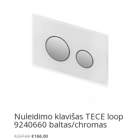
Nuleidimo klavišas TECE loop
9240660 baltas/chromas
Original
Current
€
237.00
€
166.00