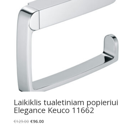
Laikiklis tualetiniam popieriui
Elegance Keuco 11662
Original
Current
€
129.00
€
96.00
price
price
was:
is: