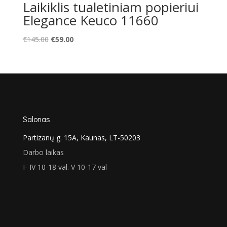
Laikiklis tualetiniam popieriui
Elegance Keuco 11660
Original
Current
€
145.00
€
59.00
price
price
was:
is:
€145.00.
€59.00.
Salonas
Partizanų g. 15A, Kaunas, LT-50203
Darbo laikas
I- IV 10-18 val. V 10-17 val