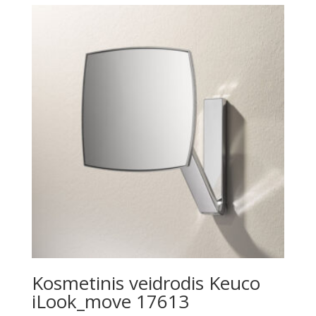
€129.00.
€96.00.
Kosmetinis veidrodis Keuco
iLook_move 17613