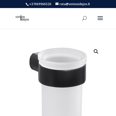
+37069966520
ruta@voniosidejos.lt