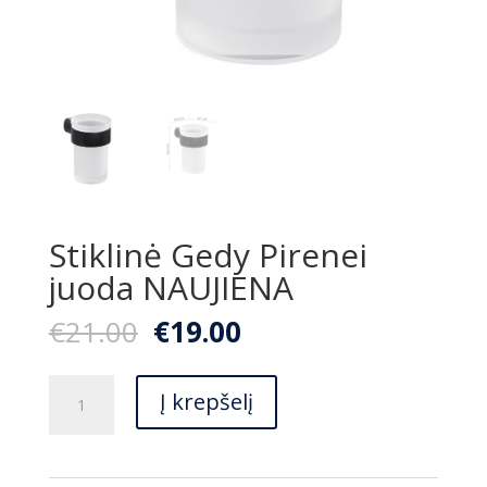
Stiklinė Gedy Pirenei
juoda NAUJIENA
Original
Current
€
21.00
€
19.00
price
price
was:
is:
produkto
€21.00.
€19.00.
Į krepšelį
kiekis:
Stiklinė
Gedy
Pirenei