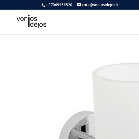
+37069966520
ruta@voniosidejos.lt