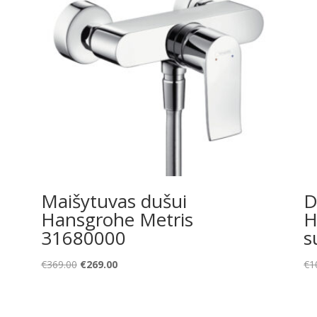
Maišytuvas dušui
D
Hansgrohe Metris
H
31680000
s
Original
Current
€
369.00
€
269.00
€
1
price
price
was:
is:
€369.00.
€269.00.