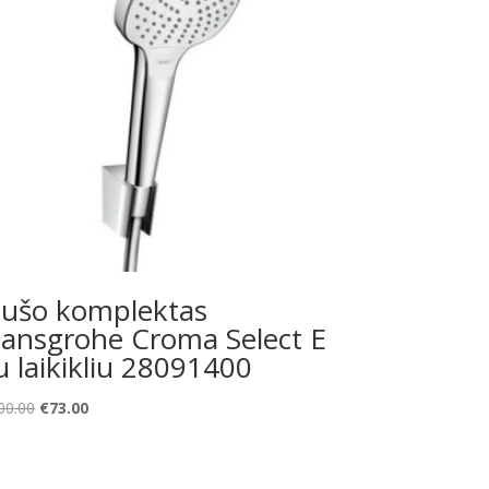
ušo komplektas
ansgrohe Croma Select E
u laikikliu 28091400
Original
Current
00.00
€
73.00
price
price
was:
is:
€100.00.
€73.00.