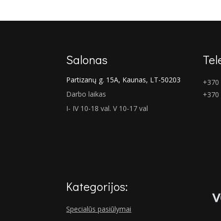
€902.00.
€658.00.
Salonas
Tel
Partizanų g. 15A, Kaunas, LT-50203
+370 
Darbo laikas
+370
I- IV 10-18 val. V 10-17 val
Kategorijos:
Specialūs pasiūlymai