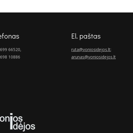
efonas
El. paštas
699 66520,
ruta@voniosidejos.lt
;
 698 10886
arunas@voniosidejos.lt