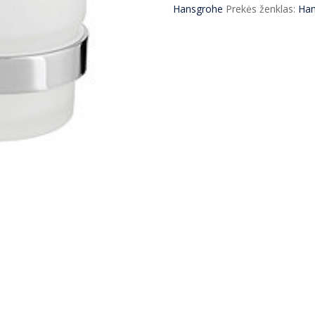
Hansgrohe
Hansgrohe
Prekės ženklas:
Han
41718000