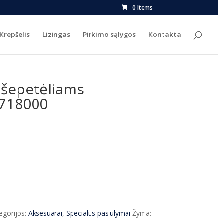
0 Items
Krepšelis
Lizingas
Pirkimo sąlygos
Kontaktai
 šepetėliams
718000
urrent
ice
9.00.
egorijos:
Aksesuarai
,
Specialūs pasiūlymai
Žyma: