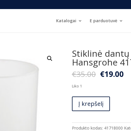
Katalogai
E parduotuvė
Stiklinė dantų
Hansgrohe 41
Original
C
€
35.00
€
19.00
price
pr
was:
is:
Liko 1
€35.00.
€1
produkto
Į krepšelį
kiekis:
Stiklinė
dantų
šepetėliams
Produkto kodas:
41718000
Kat