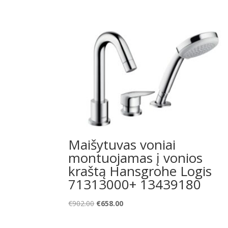
Maišytuvas voniai
montuojamas į vonios
kraštą Hansgrohe Logis
71313000+ 13439180
Original
Current
€
902.00
€
658.00
price
price
was:
is: