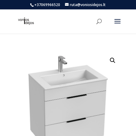
+37069966520
ruta@voniosidejos.lt