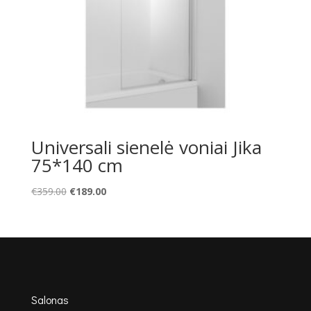
Universali sienelė voniai Jika
75*140 cm
Original
Current
€
359.00
€
189.00
price
price
was:
is:
€359.00.
€189.00.
Salonas