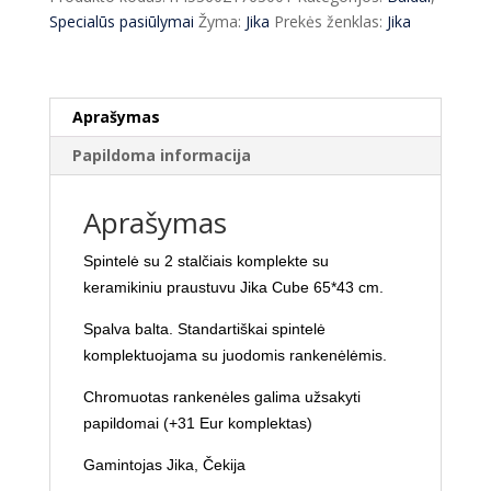
Jika
Specialūs pasiūlymai
Žyma:
Jika
Prekės ženklas:
Jika
Cube
65*43
cm
Aprašymas
Papildoma informacija
Aprašymas
Spintelė su 2 stalčiais komplekte su
keramikiniu praustuvu Jika Cube 65*43 cm.
Spalva balta.
Standartiškai spintelė
komplektuojama su juodomis rankenėlėmis.
Chromuotas rankenėles galima užsakyti
papildomai (+31 Eur komplektas)
Gamintojas Jika, Čekija