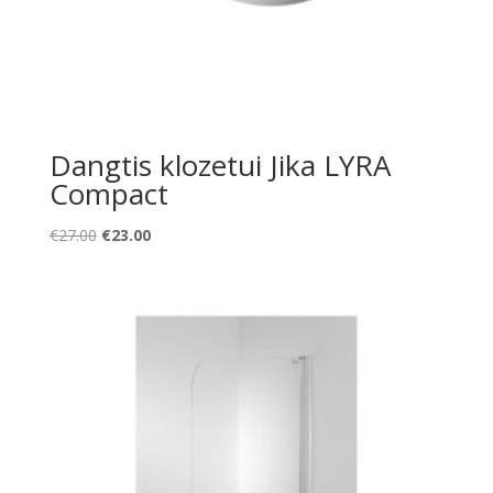
Dangtis klozetui Jika LYRA
Compact
Original
Current
€
27.00
€
23.00
price
price
was:
is:
€27.00.
€23.00.