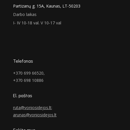
Partizanų g. 15A, Kaunas, LT-50203
Darbo laikas
I- IV 10-18 val. V 10-17 val
Telefonas
+370 699 66520,
+370 698 10886
El. paštas
ruta@voniosidejos.lt
;
arunas@voniosidejos.lt
Sekite mus