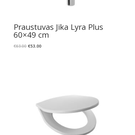
Praustuvas Jika Lyra Plus
60×49 cm
Original
Current
€
63.00
€
53.00
price
price
was:
is:
€63.00.
€53.00.