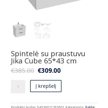
Spintelė su praustuvu
Jika Cube 65*43 cm
Original
Current
€
385.00
€
309.00
price
price
was:
is:
produkto
€385.00.
€309.00.
Į krepšelį
kiekis:
Spintelė
su
praustuvu
Produkto kodas:
h4536021763001
Kategorijos:
Baldai
,