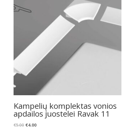
Kampelių komplektas vonios
apdailos juostelei Ravak 11
Original
Current
€
5.00
€
4.00
price
price