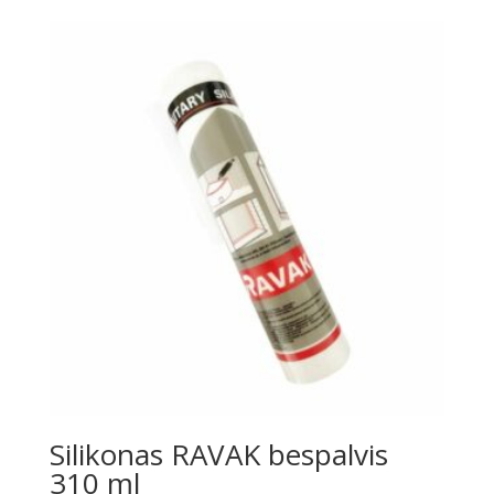
was:
is:
€5.00.
€4.00.
Silikonas RAVAK bespalvis
310 ml