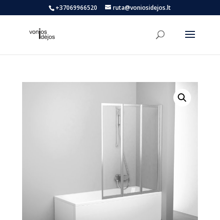
+37069966520
ruta@voniosidejos.lt