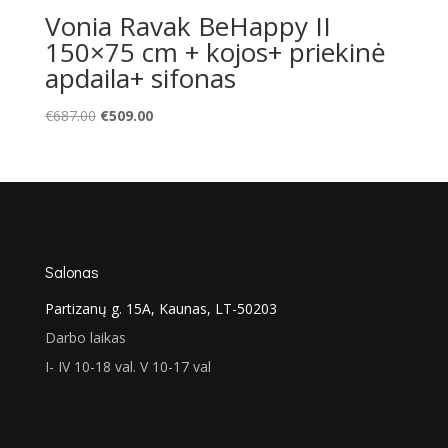
Vonia Ravak BeHappy II
150×75 cm + kojos+ priekinė
apdaila+ sifonas
Original
Current
€
687.00
€
509.00
price
price
was:
is:
€687.00.
€509.00.
Salonas
Partizanų g. 15A, Kaunas, LT-50203
Darbo laikas
I- IV 10-18 val. V 10-17 val