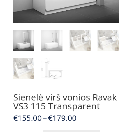
Sienelė virš vonios Ravak
VS3 115 Transparent
Price
€
155.00
–
€
179.00
range:
€155.00