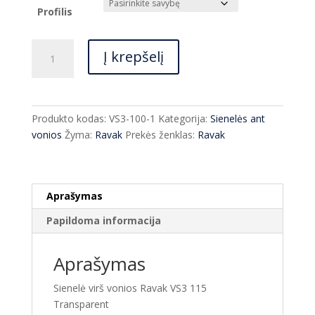
through
Profilis
€179.00
produkto
Į krepšelį
kiekis:
Sienelė
virš
vonios
Produkto kodas:
VS3-100-1
Kategorija:
Sienelės ant
Ravak
vonios
Žyma:
Ravak
Prekės ženklas:
Ravak
VS3
115
Transparent
Aprašymas
Papildoma informacija
Aprašymas
Sienelė virš vonios Ravak VS3 115
Transparent