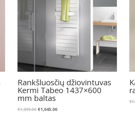
a
Rankšluosčių džiovintuvas
K
Kermi Tabeo 1437×600
r
mm baltas
€
1
Original
Current
€
1,395.00
€
1,045.00
price
price
was:
is:
€1,395.00.
€1,045.00.