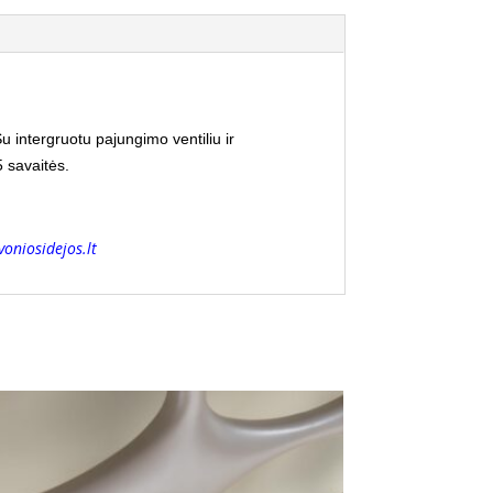
u intergruotu pajungimo ventiliu ir
5 savaitės.
oniosidejos.lt