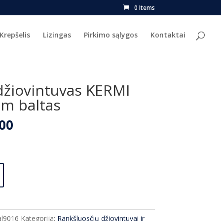
0 Items
Krepšelis
Lizingas
Pirkimo sąlygos
Kontaktai
džiovintuvas KERMI
cm baltas
nal
Current
00
price
is:
9.00.
€925.00.
al9016
Kategorija:
Rankšluosčių džiovintuvai ir