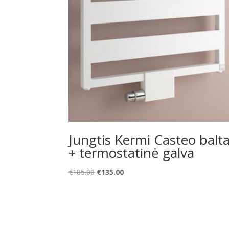
Jungtis Kermi Casteo balt
+ termostatinė galva
Original
Current
€
185.00
€
135.00
price
price
was:
is:
€185.00.
€135.00.