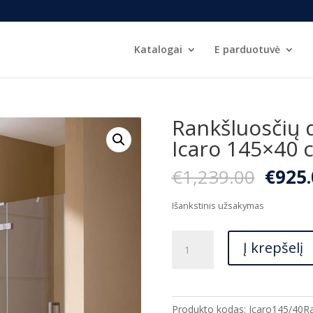
Katalogai
E parduotuvė
Rankšluosčių 
Icaro 145×40 
Origi
€
1,239.00
€
925.
price
was:
Išankstinis užsakymas
€1,23
produkto
Į krepšelį
kiekis:
Rankšluosčių
džiovintuvas
KERMI
Produkto kodas:
Icaro145/40R