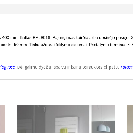
x 400 mm. Baltas RAL9016. Pajungimas kairėje arba dešinėje pusėje.
S
o centrų 50 mm.
Tinka uždarai šildymo sistemai. Pristatymo terminas 4-
aloguose
. Dėl galimų dydžių, spalvų ir kainų teiraukitės el. paštu
ruta@v