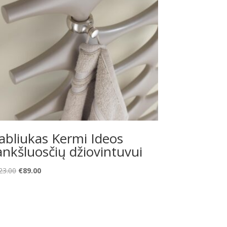
abliukas Kermi Ideos
ankšluosčių džiovintuvui
Original
Current
23.00
€
89.00
price
price
was:
is:
€123.00.
€89.00.