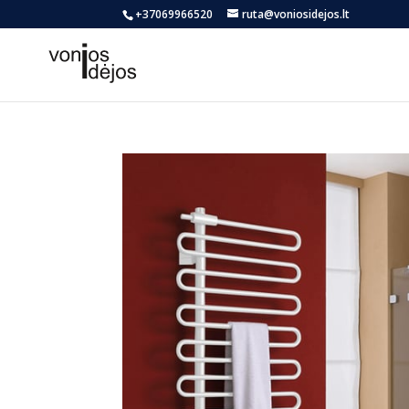
+37069966520
ruta@voniosidejos.lt