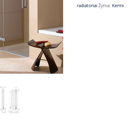
Icaro
radiatoriai
Žyma:
Kermi
145x40
cm
baltas