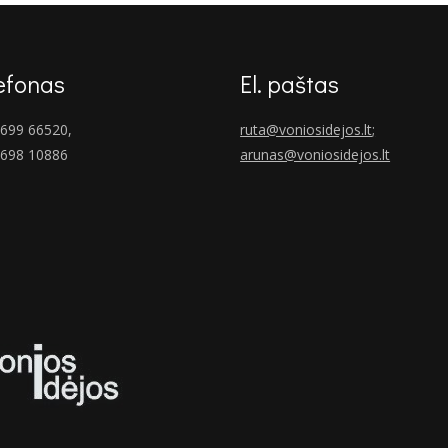
efonas
El. paštas
699 66520,
ruta@voniosidejos.lt
;
 698 10886
arunas@voniosidejos.lt