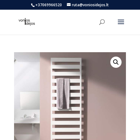
+37069966520
ruta@voniosidejos.lt