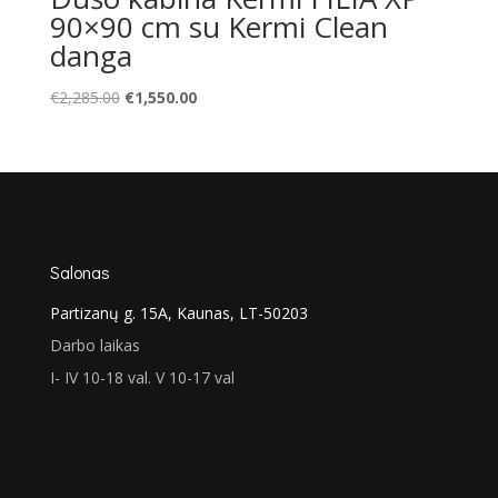
90×90 cm su Kermi Clean
danga
Original
Current
€
2,285.00
€
1,550.00
price
price
was:
is:
€2,285.00.
€1,550.00.
Salonas
Partizanų g. 15A, Kaunas, LT-50203
Darbo laikas
I- IV 10-18 val. V 10-17 val