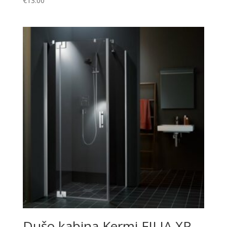
€
13.00
Dušo kabina Kermi FILIA XP