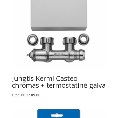
Jungtis Kermi Casteo
chromas + termostatinė galva
Original
Current
€
255.00
€
189.00
price
price
was:
is:
€255.00.
€189.00.