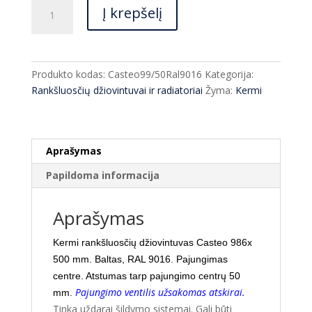
produkto
Į krepšelį
kiekis:
Rankšluosčių
džiovintuvas
Kermi
Produkto kodas:
Casteo99/50Ral9016
Kategorija:
Casteo
Rankšluosčių džiovintuvai ir radiatoriai
Žyma:
Kermi
986x500
mm
baltas
Aprašymas
Papildoma informacija
Aprašymas
Kermi rankšluosčių džiovintuvas Casteo 986x
500 mm. Baltas, RAL 9016. Pajungimas
centre. A
tstumas tarp pajungimo centrų 50
Pajungimo
ventilis užsakomas atskirai
.
mm.
Tinka uždarai šildymo sistemai. Gali būti