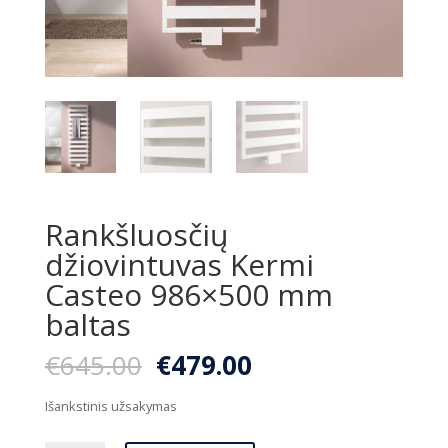
Rankšluosčių
džiovintuvas Kermi
Casteo 986×500 mm
baltas
Original
Current
€
645.00
€
479.00
price
price
was:
is:
Išankstinis užsakymas
€645.00.
€479.00.