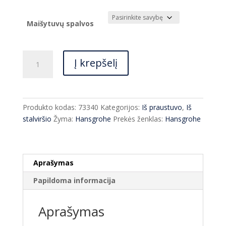
range:
€196.00
through
Maišytuvų spalvos
€293.00
produkto
Į krepšelį
kiekis:
Praustuvo
maišytuvas
Hansgrohe
Produkto kodas:
73340
Kategorijos:
Iš praustuvo
,
Iš
Tecturis
stalviršio
Žyma:
Hansgrohe
Prekės ženklas:
Hansgrohe
73340
įvairių
spalvų
Aprašymas
Papildoma informacija
Aprašymas