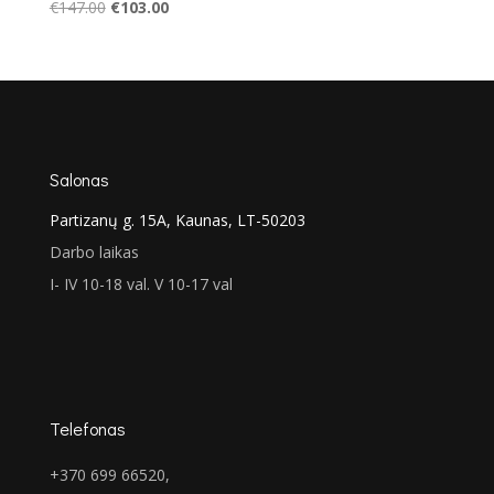
Original
Current
€
147.00
€
103.00
price
price
was:
is:
€147.00.
€103.00.
Salonas
Partizanų g. 15A, Kaunas, LT-50203
Darbo laikas
I- IV 10-18 val. V 10-17 val
Telefonas
+370 699 66520,