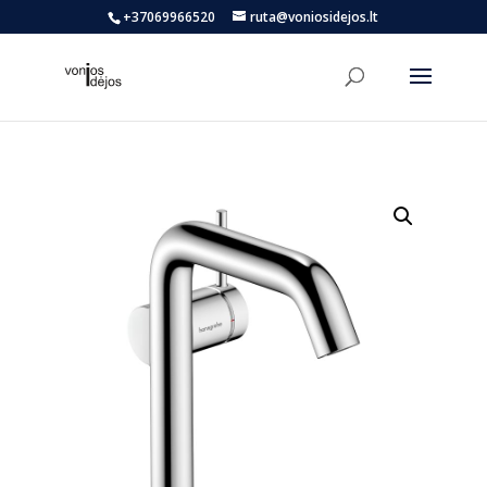
+37069966520
ruta@voniosidejos.lt