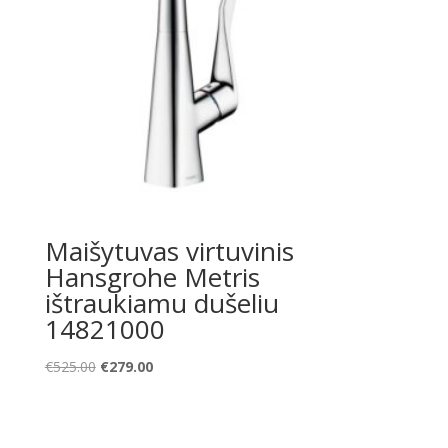
Maišytuvas virtuvinis
Hansgrohe Metris
ištraukiamu dušeliu
14821000
Original
Current
€
525.00
€
279.00
price
price
was:
is:
€525.00.
€279.00.