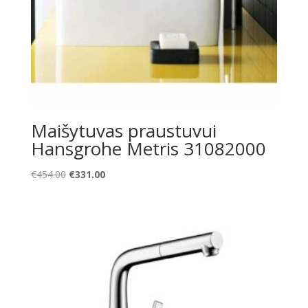
Maišytuvas praustuvui
Hansgrohe Metris 31082000
Original
Current
€
454.00
€
331.00
price
price
was:
is:
€454.00.
€331.00.