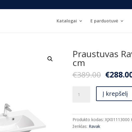
Katalogai
E parduotuvė
Praustuvas Rav
cm
Origina
€
389.00
€
288.0
price
was:
produkto
€389.00
Į krepšelį
kiekis:
Praustuvas
Ravak
Classic
Produkto kodas:
XJX01113000
II
ženklas:
Ravak
130*45