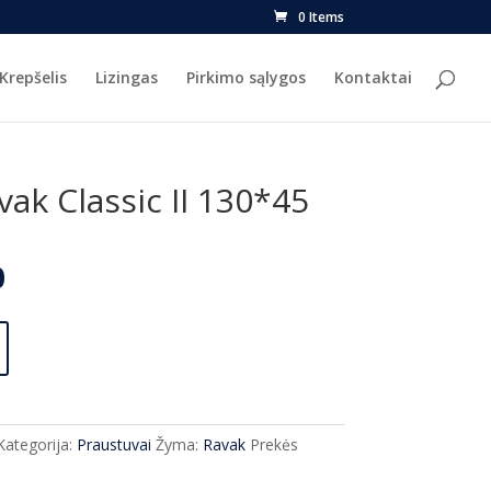
0 Items
Krepšelis
Lizingas
Pirkimo sąlygos
Kontaktai
ak Classic II 130*45
l
Current
0
price
is:
.
€288.00.
Kategorija:
Praustuvai
Žyma:
Ravak
Prekės