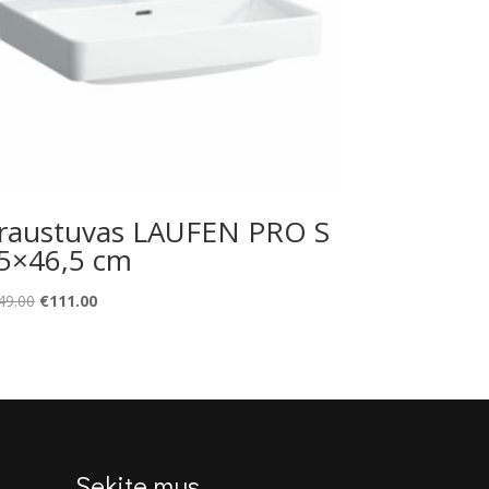
raustuvas LAUFEN PRO S
5×46,5 cm
Original
Current
49.00
€
111.00
price
price
was:
is:
€149.00.
€111.00.
Sekite mus