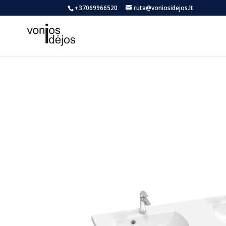
+37069966520
ruta@voniosidejos.lt