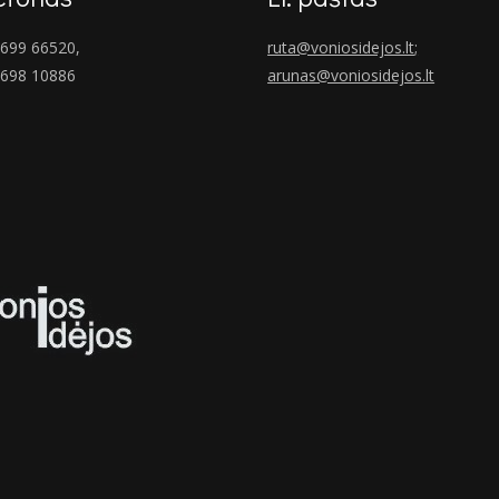
699 66520,
ruta@voniosidejos.lt
;
 698 10886
arunas@voniosidejos.lt