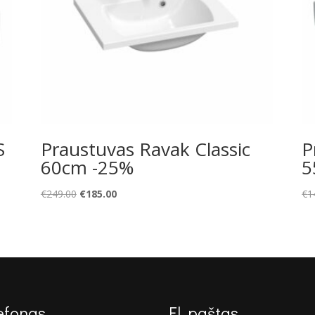
S
Praustuvas Ravak Classic
P
60cm -25%
5
Original
Current
€
249.00
€
185.00
€
1
price
price
was:
is:
€249.00.
€185.00.
efonas
El. paštas