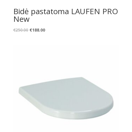
Bidė pastatoma LAUFEN PRO
New
Original
Current
€
250.00
€
188.00
price
price
was:
is:
€250.00.
€188.00.