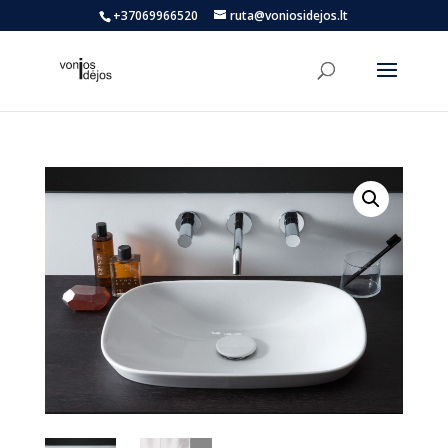
+37069966520
ruta@voniosidejos.lt