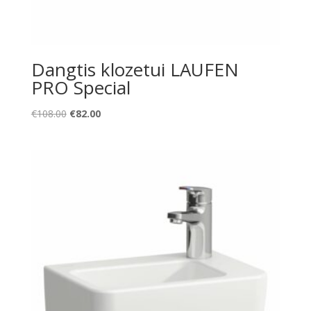
Dangtis klozetui LAUFEN
PRO Special
Original
Current
€
108.00
€
82.00
price
price
was:
is:
€108.00.
€82.00.