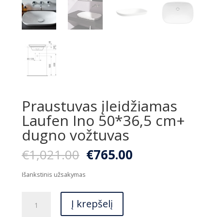
Praustuvas įleidžiamas
Laufen Ino 50*36,5 cm+
dugno vožtuvas
Original
Current
€
1,021.00
€
765.00
price
price
was:
is:
Išankstinis užsakymas
€1,021.00.
€765.00.
produkto
Į krepšelį
kiekis: