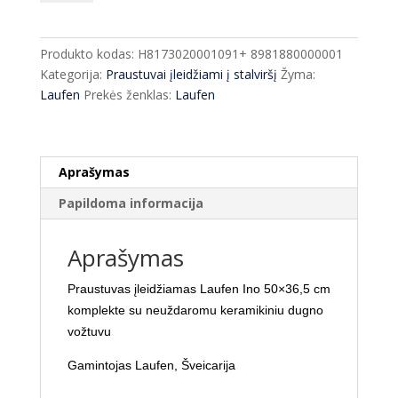
Praustuvas
įleidžiamas
Laufen
Produkto kodas:
H8173020001091+ 8981880000001
Ino
Kategorija:
Praustuvai įleidžiami į stalviršį
Žyma:
50*36,5
Laufen
Prekės ženklas:
Laufen
cm+
dugno
vožtuvas
Aprašymas
Papildoma informacija
Aprašymas
Praustuvas įleidžiamas Laufen Ino 50×36,5 cm
komplekte su neuždaromu keramikiniu dugno
vožtuvu
Gamintojas Laufen, Šveicarija