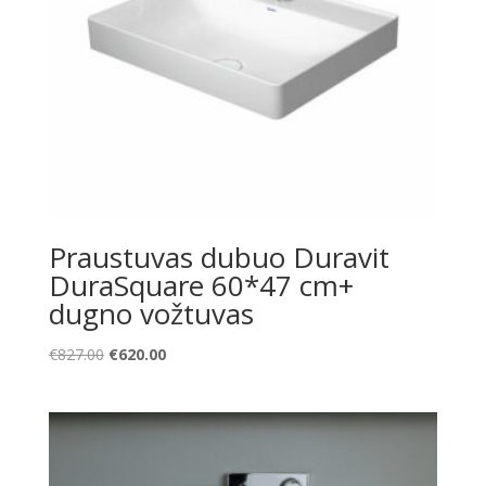
Praustuvas dubuo Duravit
DuraSquare 60*47 cm+
dugno vožtuvas
Original
Current
€
827.00
€
620.00
price
price
was:
is:
€827.00.
€620.00.