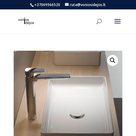
+37069966520
ruta@voniosidejos.lt