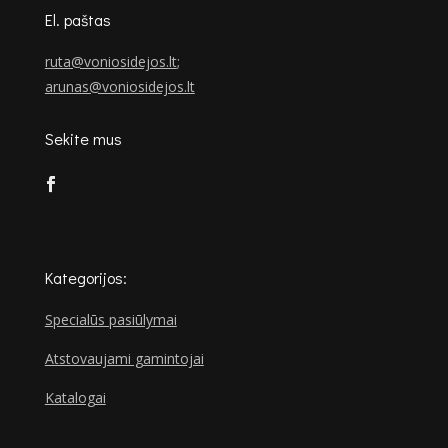
El. paštas
ruta@voniosidejos.lt
;
arunas@voniosidejos.lt
Sekite mus
Kategorijos:
Specialūs pasiūlymai
Atstovaujami gamintojai
Katalogai