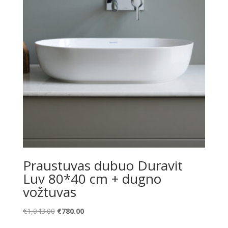
Praustuvas dubuo Duravit
Luv 80*40 cm + dugno
vožtuvas
Original
Current
€
1,043.00
€
780.00
price
price