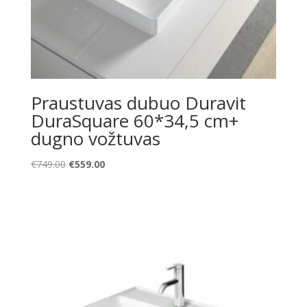
Praustuvas dubuo Duravit
DuraSquare 60*34,5 cm+
dugno vožtuvas
Original
Current
€
749.00
€
559.00
price
price
was:
is:
€749.00.
€559.00.