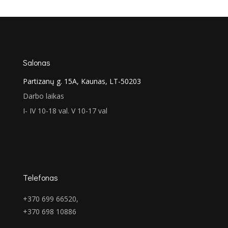
was:
is:
€1,043.00.
€780.00.
Salonas
Partizanų g. 15A, Kaunas, LT-50203
Darbo laikas
I- IV 10-18 val. V 10-17 val
Telefonas
+370 699 66520,
+370 698 10886