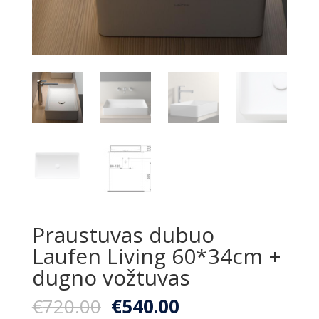
Praustuvas dubuo
Laufen Living 60*34cm +
dugno vožtuvas
Original
Current
€
720.00
€
540.00