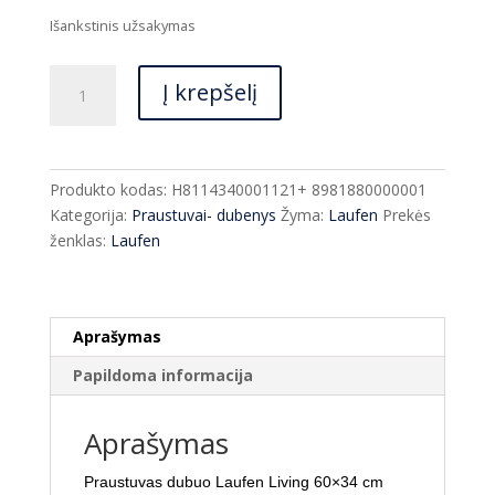
price
price
was:
is:
Išankstinis užsakymas
€720.00.
€540.00.
produkto
Į krepšelį
kiekis:
Praustuvas
dubuo
Laufen
Produkto kodas:
H8114340001121+ 8981880000001
Living
Kategorija:
Praustuvai- dubenys
Žyma:
Laufen
Prekės
60*34cm
ženklas:
Laufen
+
dugno
vožtuvas
Aprašymas
Papildoma informacija
Aprašymas
Praustuvas dubuo Laufen Living 60×34 cm